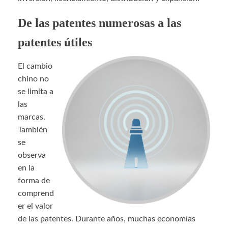
De las patentes numerosas a las
patentes útiles
El cambio
chino no
se limita a
las
marcas.
También
se
observa
en la
forma de
comprend
er el valor
de las patentes. Durante años, muchas economías