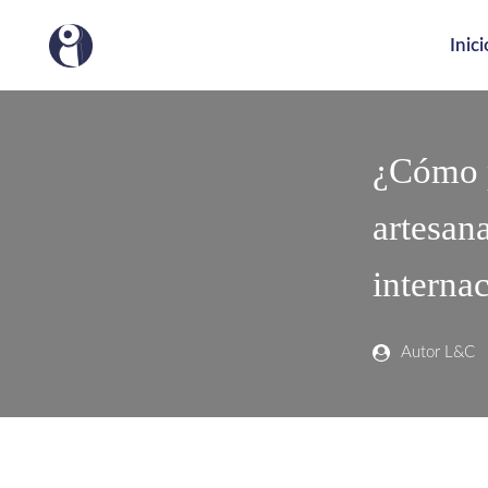
Inici
¿Cómo p
artesana
interna
Autor L&C