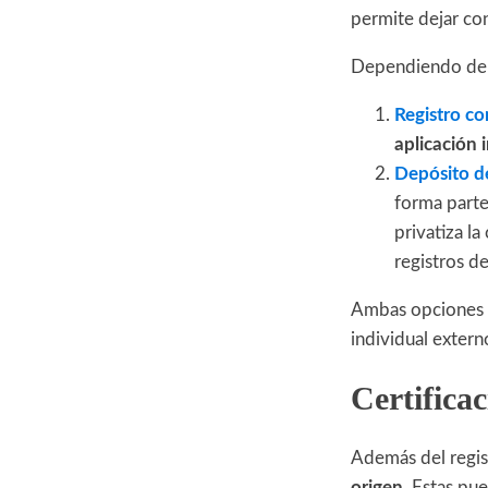
permite dejar con
Dependiendo de la
Registro co
aplicación i
Depósito de
forma parte
privatiza la
registros de
Ambas opciones p
individual extern
Certificac
Además del regis
origen
. Estas pu