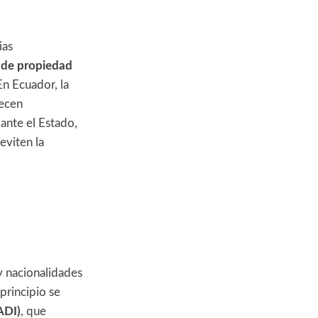
ias
 de propiedad
En Ecuador, la
necen
ante el Estado,
eviten la
y nacionalidades
principio se
ADI)
, que