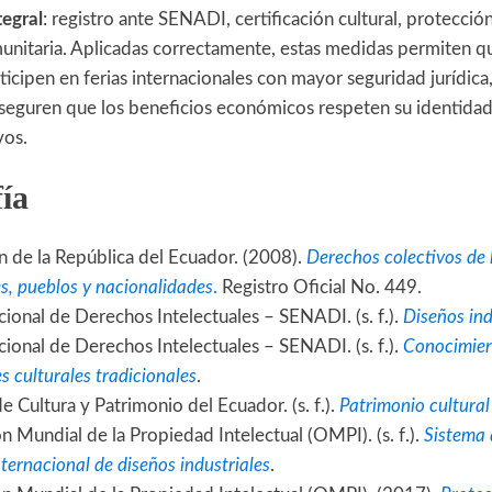
tegral
: registro ante SENADI, certificación cultural, protecció
unitaria. Aplicadas correctamente, estas medidas permiten qu
cipen en ferias internacionales con mayor seguridad jurídica,
seguren que los beneficios económicos respeten su identidad 
vos.
fía
n de la República del Ecuador. (2008).
Derechos colectivos de
, pueblos y nacionalidades
.
Registro Oficial No. 449.
cional de Derechos Intelectuales – SENADI. (s. f.).
Diseños ind
cional de Derechos Intelectuales – SENADI. (s. f.).
Conocimien
s culturales tradicionales
.
e Cultura y Patrimonio del Ecuador. (s. f.).
Patrimonio cultural
n Mundial de la Propiedad Intelectual (OMPI). (s. f.).
Sistema 
internacional de diseños industriales
.