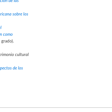
ción de las
icana sobre los
l
gen como
 grado).
trimonio cultural
pectos de los