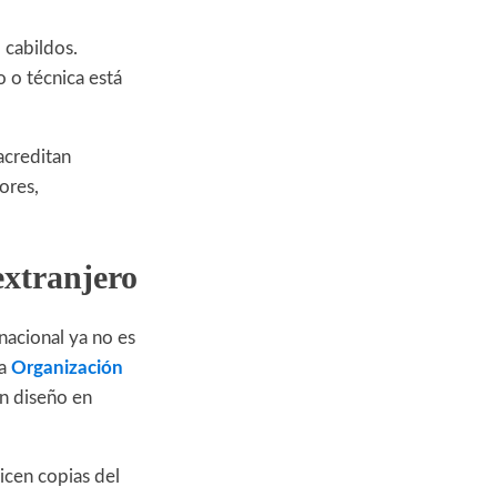
 cabildos.
 o técnica está
acreditan
ores,
extranjero
nacional ya no es
la
Organización
n diseño en
icen copias del