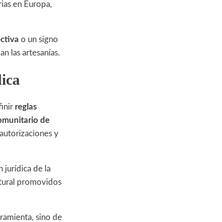
rias en Europa,
ectiva
o un signo
n las artesanías.
dica
finir
reglas
omunitario de
autorizaciones y
 jurídica de la
ltural promovidos
ramienta, sino de