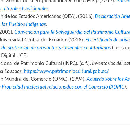
n Mundial de la Propiedad Intelectual (OMPI). (2017).
Protec
culturales tradicionales
.
n de los Estados Americanos (OEA). (2016).
Declaración Amer
 los Pueblos Indígenas
.
2003).
Convención para la Salvaguardia del Patrimonio Cultura
Universidad Central del Ecuador. (2018).
El certificado de ori
 de protección de productos artesanales ecuatorianos
(Tesis de
 Digital UCE.
cional de Patrimonio Cultural (INPC). (s. f.).
Inventarios del pa
del Ecuador
.
https://www.patrimoniocultural.gob.ec/
ón Mundial del Comercio (OMC). (1994).
Acuerdo sobre los As
 Propiedad Intelectual relacionados con el Comercio (ADPIC
)
.