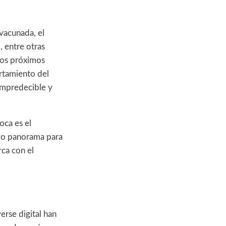
vacunada, el
, entre otras
los próximos
rtamiento del
impredecible y
oca es el
evo panorama para
ca con el
verse digital han