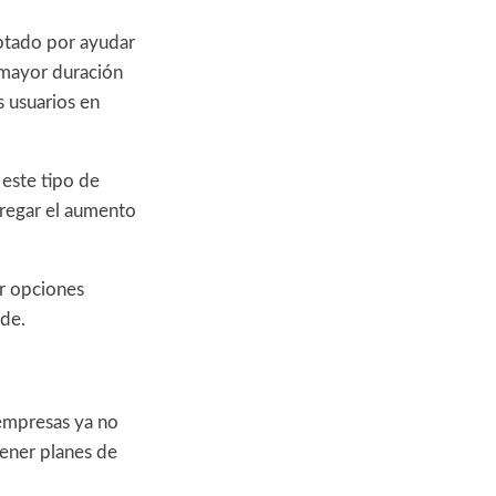
ptado por ayudar
 mayor duración
s usuarios en
 este tipo de
tregar el aumento
ir opciones
nde.
empresas ya no
tener planes de