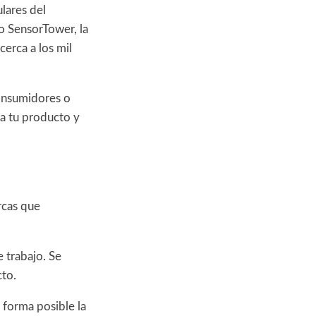
lares del
o SensorTower, la
erca a los mil
consumidores o
ta tu producto y
rcas que
e trabajo. Se
to.
 forma posible la