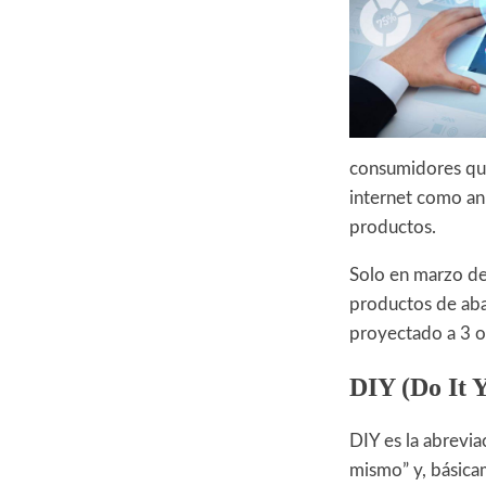
consumidores que 
internet como an
productos.
Solo en marzo d
productos de abar
proyectado a 3 o
DIY (Do It Y
DIY es la abrevia
mismo” y, básicam