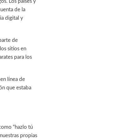
os. Los países y
uenta de la
a digital y
parte de
os sitios en
rates para los
en línea de
ión que estaba
 como “hazlo tú
 nuestras propias