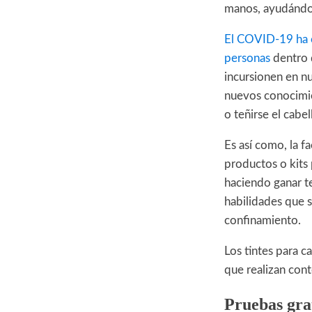
manos, ayudándo
El COVID-19 ha o
personas
dentro 
incursionen en n
nuevos conocimi
o teñirse el cabel
Es así como, la f
productos o kits p
haciendo ganar t
habilidades que 
confinamiento.
Los tintes para 
que realizan con
Pruebas grat