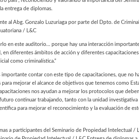
estro país”, reconociendo y valorando la importancia del Semina
la entrega de diplomas.
te al Abg. Gonzalo Luzuriaga por parte del Dpto. de Criminalí
ecuatoriana / L&C
rlo en este auditorio… porque hay una interacción importante 
al, en diferentes ámbitos de acción y diferentes capacitaciones
dicial como criminalística.”
s importante contar con este tipo de capacitaciones, que no 
 para mejorar el alcance de objetivos que tenemos como Es
capacitaciones nos ayudan a mejorar los protocolos que debe
uturo continuar trabajando, tanto con la unidad investigativ
entífica para mejorar el reconocimiento y la evaluación de est
mas a participantes del Seminario de Propiedad Intelectual /
inario de Propiedad Intelectual / L&C Entrega de diplomas a 