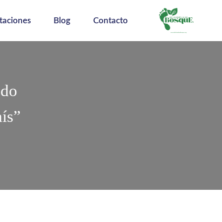
taciones
Blog
Contacto
ndo
aís”