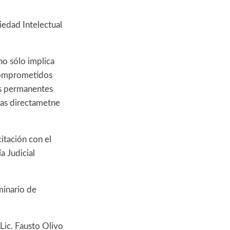
edad Intelectual
no sólo implica
 Comprometidos
os permanentes
cas directametne
itación con el
a Judicial
minario de
Lic. Fausto Olivo