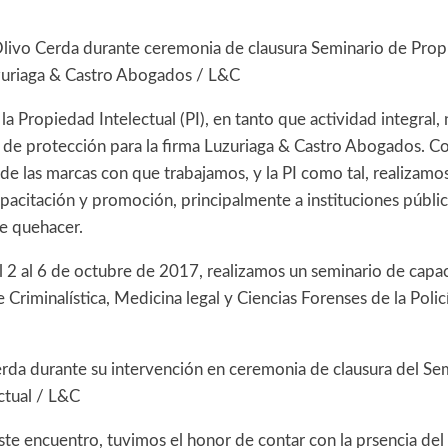
livo Cerda durante ceremonia de clausura Seminario de Propi
zuriaga & Castro Abogados / L&C
la Propiedad Intelectual (PI), en tanto que actividad integral, 
s de protección para la firma Luzuriaga & Castro Abogados.
 de las marcas con que trabajamos, y la PI como tal, realizam
apacitación y promoción, principalmente a instituciones públi
te quehacer.
 2 al 6 de octubre de 2017, realizamos un seminario de capac
riminalística, Medicina legal y Ciencias Forenses de la Policí
rda durante su intervención en ceremonia de clausura del Se
ctual / L&C
te encuentro, tuvimos el honor de contar con la prsencia del 