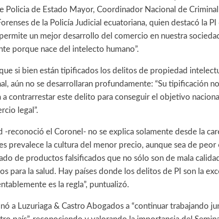
e Policia de Estado Mayor, Coordinador Nacional de Criminali
Forenses de la Policía Judicial ecuatoriana, quien destacó la P
permite un mejor desarrollo del comercio en nuestra socieda
te porque nace del intelecto humano”.
ue si bien están tipificados los delitos de propiedad intelectu
nal, aún no se desarrollaran profundamente: “Su tipificación no
a contrarrestar este delito para conseguir el objetivo naciona
cio legal”.
d -reconoció el Coronel- no se explica solamente desde la care
es prevalece la cultura del menor precio, aunque sea de peor 
ado de productos falsificados que no sólo son de mala calida
s para la salud. Hay países donde los delitos de PI son la ex
ntablemente es la regla”, puntualizó.
inó a Luzuriaga & Castro Abogados a “continuar trabajando jun