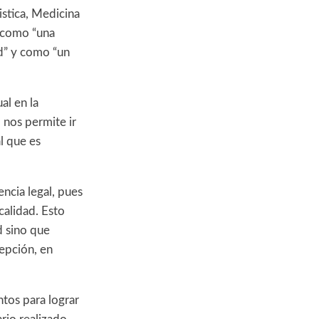
stica, Medicina
I como “una
d” y como “un
al en la
 nos permite ir
l que es
ncia legal, pues
calidad. Esto
d sino que
cepción, en
tos para lograr