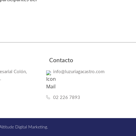
Contacto
sarial Colón,
info@luzuriagacastro.com
.
02 226 7893
titude Digital Marketing.