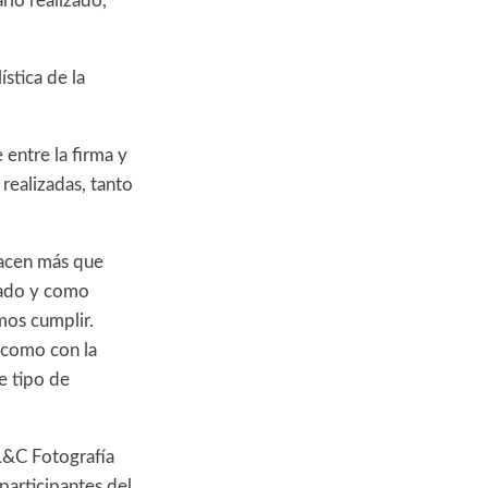
rio realizado,
stica de la
entre la firma y
 realizadas, tanto
hacen más que
tado y como
mos cumplir.
a como con la
e tipo de
 L&C Fotografía
participantes del