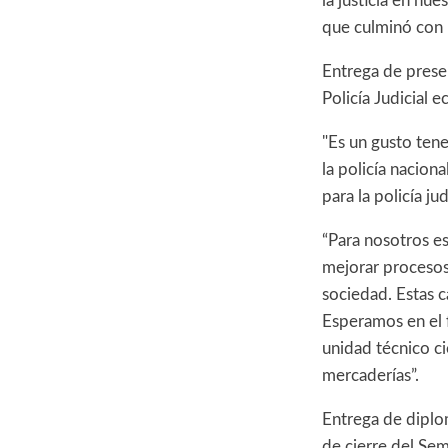
la justicia en nu
que culminó con 
Entrega de presen
Policía Judicial 
"Es un gusto tene
la policía nacion
para la policía ju
“Para nosotros e
mejorar procesos
sociedad. Estas 
Esperamos en el f
unidad técnico ci
mercaderías”.
Entrega de diplo
de cierre del Sem