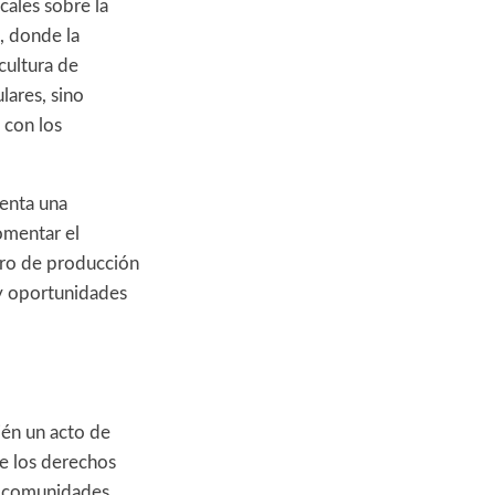
cales sobre la
, donde la
cultura de
lares, sino
 con los
senta una
omentar el
tro de producción
 y oportunidades
ién un acto de
de los derechos
 y comunidades