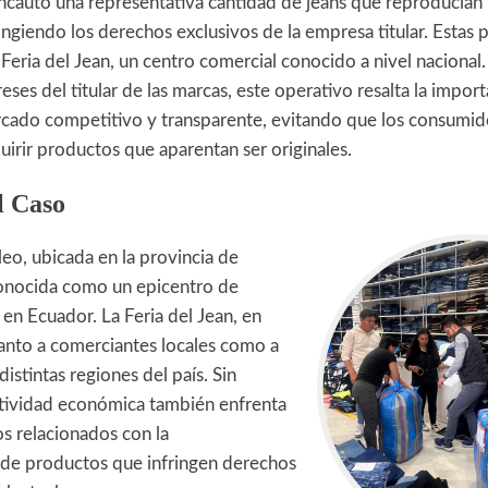
incauto una representativa cantidad de jeans que reproducían 
ringiendo los derechos exclusivos de la empresa titular. Estas 
a Feria del Jean, un centro comercial conocido a nivel naciona
reses del titular de las marcas, este operativo resalta la impor
rcado competitivo y transparente, evitando que los consumid
irir productos que aparentan ser originales.
l Caso
leo, ubicada en la provincia de
onocida como un epicentro de
 en Ecuador. La Feria del Jean, en
 tanto a comerciantes locales como a
stintas regiones del país. Sin
tividad económica también enfrenta
vos relacionados con la
 de productos que infringen derechos