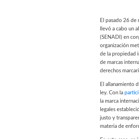
El pasado 26 de n
llevó a cabo un a
(SENADI) en conj
organización meti
de la propiedad i
de marcas intern
derechos marcari
El allanamiento d
ley. Con la
partic
la marca internac
legales estableci
justo y transpar
materia de enfor