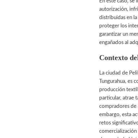
En este caso, se 
autorización, inf
distribuidas en l
proteger los inte
garantizar un me
engañados al adqu
Contexto de
La ciudad de Peli
Tungurahua, es c
producción textil
particular, atrae
compradores de di
embargo, esta ac
retos significati
comercialización