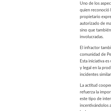
Uno de los aspec
quien reconoció l
propietario expr
autorizado de mar
sino que también 
involucradas.
El infractor tam
comunidad de Pel
Esta iniciativa e
y legal en la pro
incidentes simil
La actitud coopera
refuerza la impor
este tipo de int
incentivándolos a