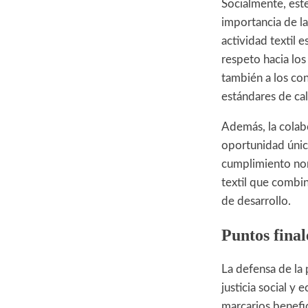
Socialmente, este
importancia de l
actividad textil 
respeto hacia los
también a los co
estándares de cal
Además, la colabo
oportunidad única
cumplimiento nor
textil que combin
de desarrollo.
Puntos final
La defensa de la 
justicia social y
marcarios benefi