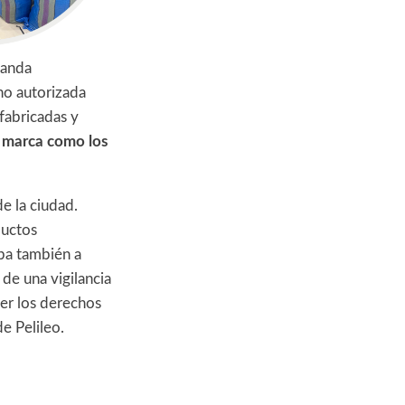
manda
 no autorizada
fabricadas y
a marca como los
e la ciudad.
ductos
aba también a
 de una vigilancia
ger los derechos
e Pelileo.