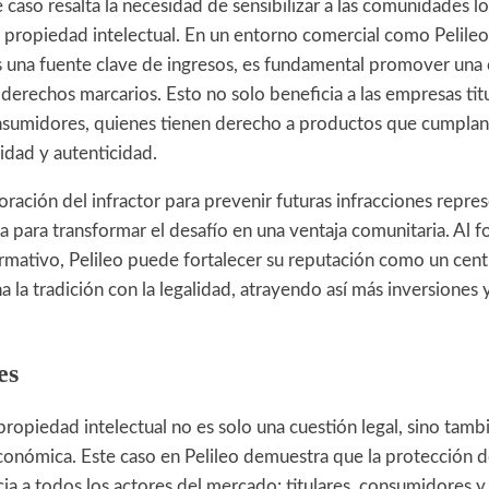
 caso resalta la necesidad de sensibilizar a las comunidades lo
a propiedad intelectual. En un entorno comercial como Pelileo
es una fuente clave de ingresos, es fundamental promover una 
 derechos marcarios. Esto no solo beneficia a las empresas titu
nsumidores, quienes tienen derecho a productos que cumplan
idad y autenticidad.
ración del infractor para prevenir futuras infracciones repre
 para transformar el desafío en una ventaja comunitaria. Al f
mativo, Pelileo puede fortalecer su reputación como un cen
a la tradición con la legalidad, atrayendo así más inversiones
es
propiedad intelectual no es solo una cuestión legal, sino tamb
 económica. Este caso en Pelileo demuestra que la protección 
cia a todos los actores del mercado: titulares, consumidores