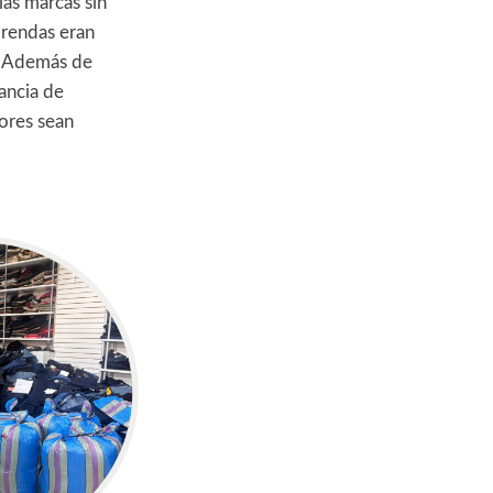
las marcas sin
prendas eran
l. Además de
tancia de
ores sean