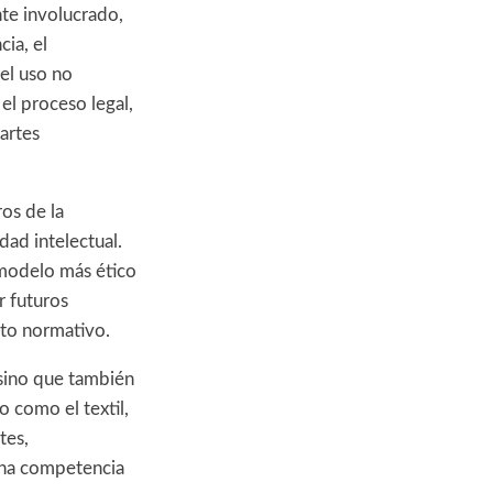
nte involucrado,
cia, el
el uso no
el proceso legal,
partes
os de la
ad intelectual.
n modelo más ético
r futuros
to normativo.
, sino que también
 como el textil,
tes,
 una competencia