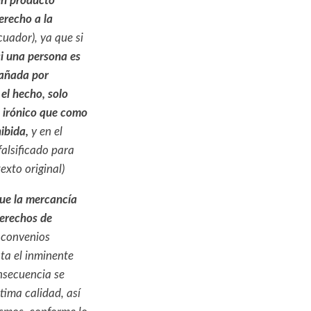
un producto
erecho a la
cuador), ya que si
si una persona es
gañada por
el hecho, solo
a irónico que como
ibida,
y en el
falsificado para
exto original)
ue la mercancía
 derechos de
 convenios
nta el inminente
nsecuencia se
tima calidad, así