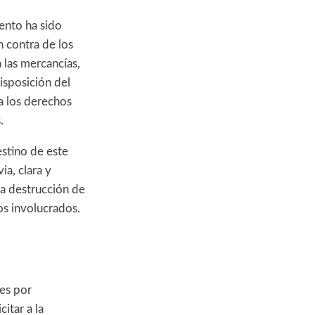
ento ha sido
 contra de los
 las mercancías,
isposición del
a los derechos
.
estino de este
ia, clara y
la destrucción de
tos involucrados.
nes por
itar a la