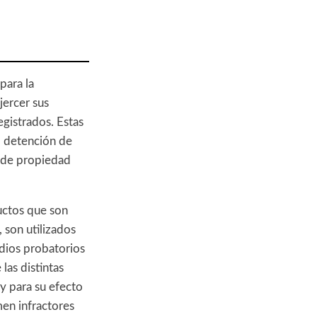
para la
jercer sus
egistrados. Estas
o detención de
s de propiedad
uctos que son
, son utilizados
ios probatorios
las distintas
 y para su efecto
en infractores