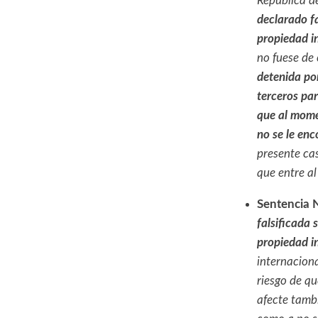
República d
declarado fa
propiedad i
no fuese de
detenida po
terceros par
que al mome
no se le enc
presente cas
que entre a
Sentencia
falsificada 
propiedad in
internaciona
riesgo de q
afecte tambi