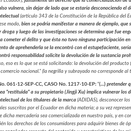
el Ecuador),
justamente un derecho que la comercialización de 
lso vulnera, sin dejar de lado que se estaría desconociendo el d
ntelectual
(artículo 343 de la Constitución de la República del E
 ese modo,
bien se podría manifestar a manera de ejemplo, que 
r droga y luego de las investigaciones se determina que fue en
a cometer el delito y que ésta no tuvo ninguna participación en 
nto de aprehenderla se la encontró con el estupefaciente, serí
ontró responsabilidad solicite la devolución de la sustancia proh
o, eso es lo que se está solicitando: la devolución del producto 
l comercio nacional.”
(la negrilla y subrayado no corresponde al t
No. 061-12-SEP-CC, CASO No. 1217-10-EP:
“
(...)
pretender q
sea "restituida" a su propietario (Jingji Xu) implica vulnerar los
telectual de los titulares de la marca
(ADIDAS), desconocer los
les suscritos por el Ecuador en dicha materia; a su vez represe
ue dicha mercadería sea comercializada en nuestro país, y en co
én los derechos de los consumidores para adquirir bienes de óp