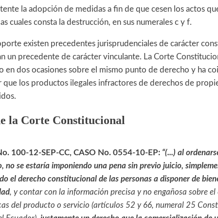
ente la adopción de medidas a fin de que cesen los actos que
las cuales consta la destrucción, en sus numerales c y f.
orte existen precedentes jurisprudenciales de carácter consti
an un precedente de carácter vinculante. La Corte Constitucio
o en dos ocasiones sobre el mismo punto de derecho y ha coi
uir que los productos ilegales infractores de derechos de propi
idos.
e la Corte Constitucional
No. 100-12-SEP-CC, CASO No. 0554-10-EP:
“(...) al ordenar
, no se estaría imponiendo una pena sin previo juicio, simpleme
o el derecho constitucional de las personas a disponer de biene
dad
, y contar con la información precisa y no engañosa sobre el
cas del producto o servicio (artículos 52 y 66, numeral 25 Const