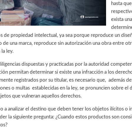
hasta que
respecti
exista una
determine
s de propiedad intelectual, ya sea porque reproduce un diseño
 de una marca, reproduce sin autorización una obra entre otro
 la ley.
iligencias dispuestas y practicadas por la autoridad competen
ción permitan determinar si existe una infracción a los derec
amente registrados por su titular, es necesario que, además d
ciones o multas establecidas en la ley, se pronuncien sobre el 
bjetos que vulneran aquellos derechos.
o a analizar el destino que deben tener los objetos ilícitos o i
der la siguiente pregunta: ¿Cuando estos productos son con
tos?