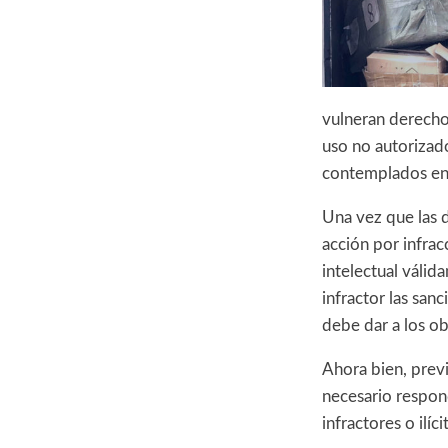
vulneran derecho
uso no autorizado
contemplados en
Una vez que las d
acción por infrac
intelectual válid
infractor las san
debe dar a los o
Ahora bien, previ
necesario respon
infractores o ilíci