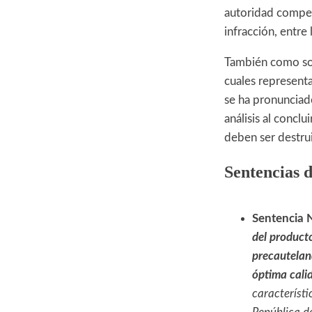
autoridad compet
infracción, entre 
También como sop
cuales represent
se ha pronunciad
análisis al concl
deben ser destru
Sentencias d
Sentencia 
del producto
precauteland
óptima cali
característi