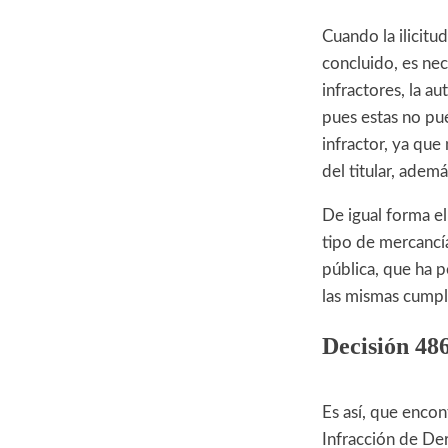
Cuando la ilicitu
concluido, es ne
infractores, la a
pues estas no pu
infractor, ya que
del titular, adem
De igual forma el
tipo de mercancías
pública, que ha p
las mismas cumpli
Decisión 48
Es así, que encon
Infracción de Dere