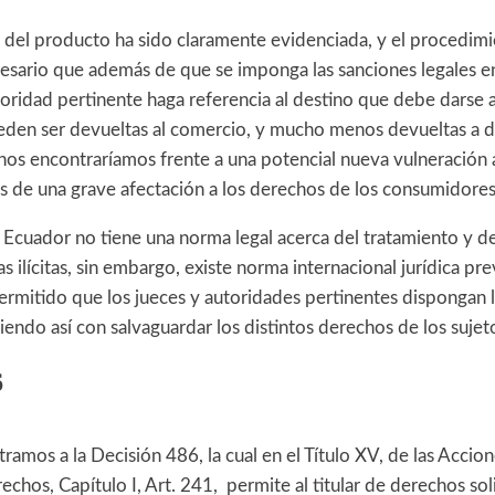
d del producto ha sido claramente evidenciada, y el procedimi
cesario que además de que se imponga las sanciones legales en
utoridad pertinente haga referencia al destino que debe darse a
eden ser devueltas al comercio, y mucho menos devueltas a d
 nos encontraríamos frente a una potencial nueva vulneración 
ás de una grave afectación a los derechos de los consumidores
 Ecuador no tiene una norma legal acerca del tratamiento y d
 ilícitas, sin embargo, existe norma internacional jurídica prev
ermitido que los jueces y autoridades pertinentes dispongan 
endo así con salvaguardar los distintos derechos de los suje
6
tramos a la Decisión 486, la cual en el Título XV, de las Accio
chos, Capítulo I, Art. 241, permite al titular de derechos solic