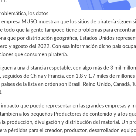
TT.
roblemática, los datos
a empresa MUSO muestran que los sitios de piratería siguen s
re todo que la gente tampoco tiene problemas para encontrarl
ona que por distribución geográfica, Estados Unidos represen
nero y agosto del 2022. Con esa información dicho país ocupar
aciones que consumen piratería.
 siguen a una distancia respetable, con algo más de 3 mil millon
a, seguidos de China y Francia, con 1.8 y 1.7 miles de millones d
aíses de la lista en orden son Brasil, Reino Unido, Canadá, 
0.
al impacto que puede representar en las grandes empresas y ma
 también a los pequeños Productores de contenido y a los que
la producción, divulgación y distribución del material. Un pr
ra pérdidas para el creador, productor, desarrollador, equipo