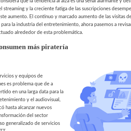
 considera que la tendencia al alza es una señal alarmante y de
l streaming y la creciente fatiga de las suscripciones desemp
ste aumento. El continuo y marcado aumento de las visitas de 
 para la industria del entretenimiento, ahora pasemos a revis
actuado alrededor de esta problemática.
consumen más piratería
ervicios y equipos de
es es problema que de a
tido en una larga data para la
retenimiento y el audiovisual,
icó hasta alcanzar nuevos
ansformación del sector
uso generalizado de servicios