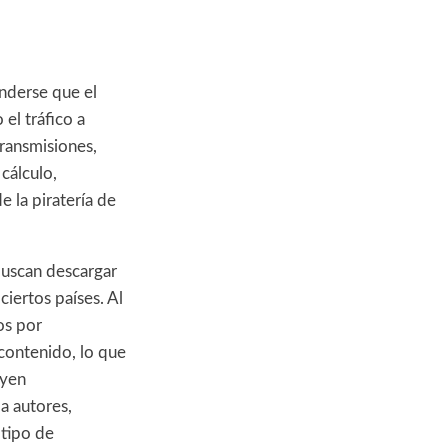
enderse que el
el tráfico a
transmisiones,
cálculo,
 la piratería de
buscan descargar
iertos países. Al
os por
 contenido, lo que
uyen
a autores,
 tipo de