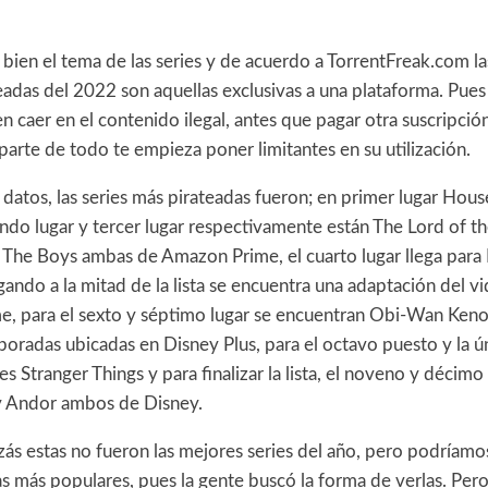
bien el tema de las series y de acuerdo a TorrentFreak.com la
adas del 2022 son aquellas exclusivas a una plataforma. Pues
n caer en el contenido ilegal, antes que pagar otra suscripció
arte de todo te empieza poner limitantes en su utilización.
datos, las series más pirateadas fueron; en primer lugar Hou
do lugar y tercer lugar respectivamente están The Lord of th
 The Boys ambas de Amazon Prime, el cuarto lugar llega para
ando a la mitad de la lista se encuentra una adaptación del 
, para el sexto y séptimo lugar se encuentran Obi-Wan Keno
radas ubicadas en Disney Plus, para el octavo puesto y la ún
a es Stranger Things y para finalizar la lista, el noveno y décim
y Andor ambos de Disney.
uizás estas no fueron las mejores series del año, pero podríamos
as más populares, pues la gente buscó la forma de verlas. Pe