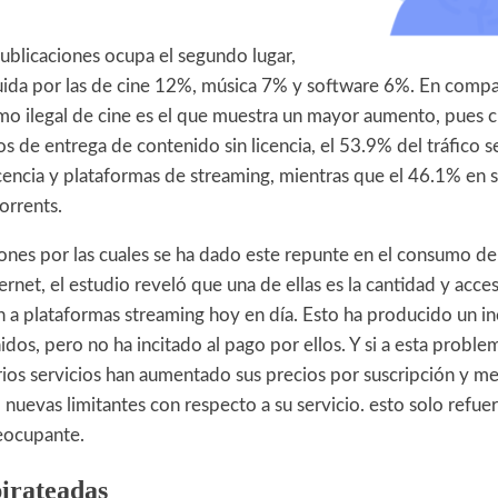
ublicaciones ocupa el segundo lugar,
ida por las de cine 12%, música 7% y software 6%. En compa
mo ilegal de cine es el que muestra un mayor aumento, pues 
 de entrega de contenido sin licencia, el 53.9% del tráfico se
icencia y plataformas de streaming, mientras que el 46.1% en s
orrents.
zones por las cuales se ha dado este repunte en el consumo de
rnet, el estudio reveló que una de ellas es la cantidad y acce
en a plataformas streaming hoy en día. Esto ha producido un i
idos, pero no ha incitado al pago por ellos. Y si a esta problem
os servicios han aumentado sus precios por suscripción y men
uevas limitantes con respecto a su servicio. esto solo refue
eocupante.
pirateadas