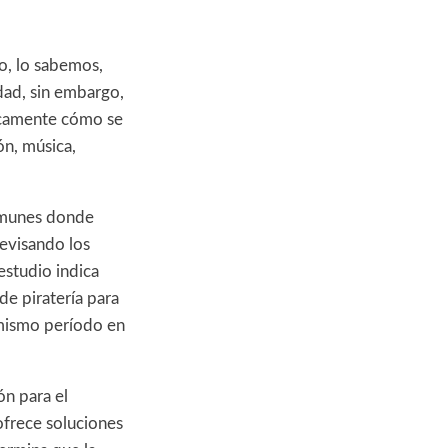
o, lo sabemos,
dad, sin embargo,
icamente cómo se
ón, música,
comunes donde
evisando los
estudio indica
de piratería para
 mismo período en
ón para el
ofrece soluciones