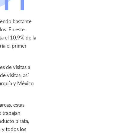
iendo bastante
os. En este
ta el 10,9% de la
ía el primer
es de visitas a
e visitas, así
Turquía y México
rcas, estas
 trabajan
oducto pirata,
 y todos los