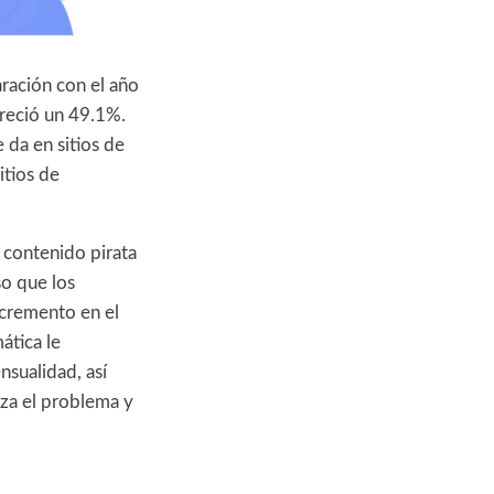
ración con el año
creció un 49.1%.
 da en sitios de
itios de
 contenido pirata
so que los
ncremento en el
ática le
sualidad, así
rza el problema y