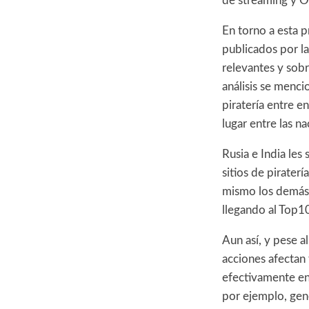
de streaming y O
En torno a esta p
publicados por l
relevantes y sob
análisis se menci
piratería entre e
lugar entre las n
Rusia e India les
sitios de piraterí
mismo los demás p
llegando al Top1
Aun así, y pese 
acciones afectan
efectivamente en 
por ejemplo, gene