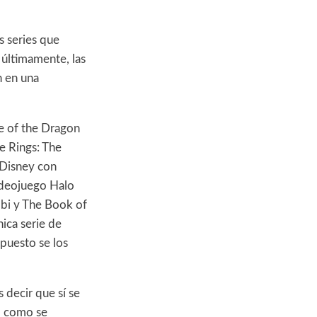
s series que
 últimamente, las
n en una
se of the Dragon
e Rings: The
 Disney con
videojuego Halo
bi y The Book of
ica serie de
o puesto se los
 decir que sí se
ro como se