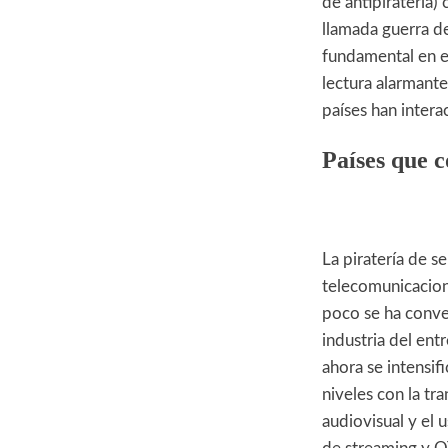
de antipiratería)
llamada guerra de
fundamental en e
lectura alarmante
países han inter
Países que 
La piratería de s
telecomunicacion
poco se ha conver
industria del ent
ahora se intensif
niveles con la tr
audiovisual y el 