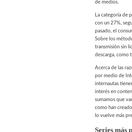
de medios.
La categoría de p
con un 27%, segu
pasado, el consu
Sobre los métodos
transmisión sin l
descarga, como t
Acerca de las ra
por medio de Inte
internautas tien
interés en conten
sumamos que vari
como han creado n
lo vuelve más pr
Series más 