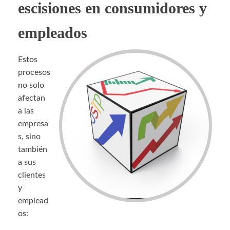
escisiones en consumidores y
empleados
Estos
procesos
no solo
afectan
a las
empresa
s, sino
también
a sus
clientes
y
emplead
os: