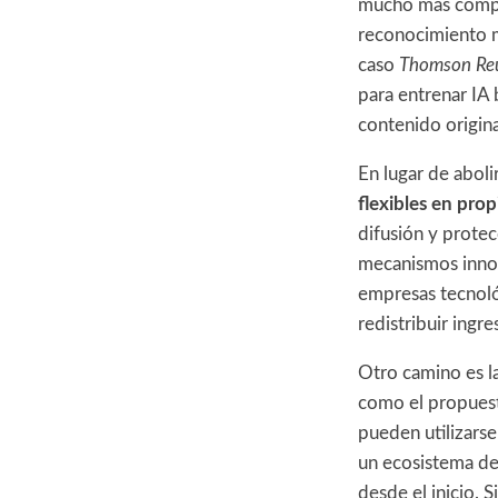
mucho más comple
reconocimiento mo
caso
Thomson Reut
para entrenar IA 
contenido origina
En lugar de aboli
flexibles en prop
difusión y prote
mecanismos innov
empresas tecnológ
redistribuir ingre
Otro camino es l
como el propuest
pueden utilizarse
un ecosistema d
desde el inicio. 