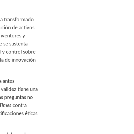
a transformado
ución de activos
inventores y
e se sustenta
ad y control sobre
la de innovación
a antes
validez tiene una
tas preguntas no
Times
contra
ificaciones éticas