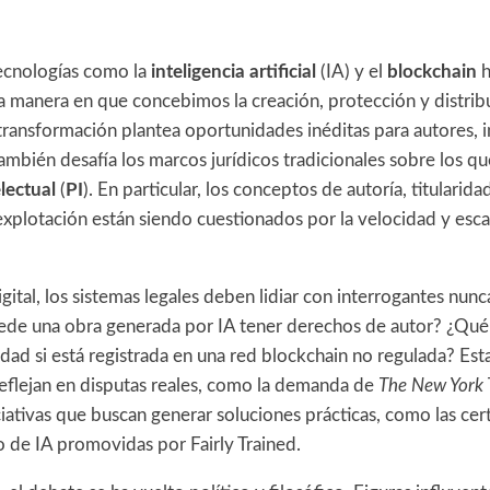
tecnologías como la
inteligencia artificial
(IA) y el
blockchain
h
 manera en que concebimos la creación, protección y distrib
 transformación plantea oportunidades inéditas para autores, 
mbién desafía los marcos jurídicos tradicionales sobre los qu
lectual
(
PI
). En particular, los conceptos de autoría, titularid
explotación están siendo cuestionados por la velocidad y esca
ital, los sistemas legales deben lidiar con interrogantes nunc
ede una obra generada por IA tener derechos de autor? ¿Qué 
idad si está registrada en una red blockchain no regulada? Es
reflejan en disputas reales, como la demanda de
The New York 
iativas que buscan generar soluciones prácticas, como las cert
 de IA promovidas por Fairly Trained.