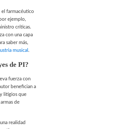
o el farmacéutico
, por ejemplo,
nistro críticas.
za con una capa
ara saber más,
ustria musical
.
yes de PI?
eva fuerza con
autor benefician a
 litigios que
n armas de
 una realidad