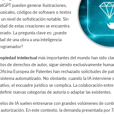
tGPT pueden generar ilustraciones,
sicales, códigos de software o textos
 un nivel de sofisticación notable. Sin
idad de estas creaciones se encuentra
lorado. La pregunta clave es: ¿puede
idad de una obra a una inteligencia
 programador?
ropiedad intelectual
más importantes del mundo han sido clara
ctos de derechos de autor, sigue siendo exclusivamente human
icina Europea de Patentes han rechazado solicitudes de pa
 sistema automatizado. No obstante, cuando la IA interviene 
ativo, el encuadre jurídico se complica. La colaboración ent
definir nuevas categorías de autoría o adaptar las existentes.
los de IA suelen entrenarse con grandes volúmenes de cont
 autorización. En este contexto, la demanda presentada por
T