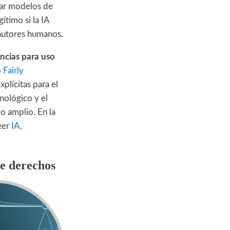
nar modelos de
ítimo si la IA
 autores humanos.
encias para uso
o
Fairly
plícitas para el
nológico y el
o amplio. En la
eer
IA,
e derechos