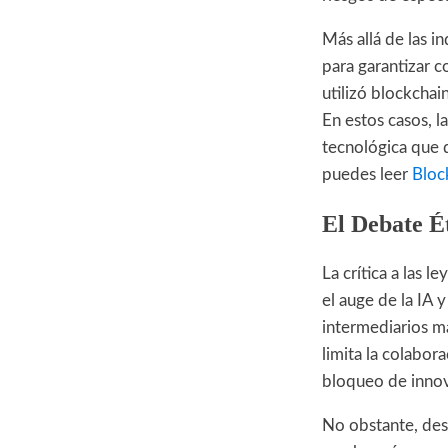
Más allá de las i
para garantizar c
utilizó blockchai
En estos casos, l
tecnológica que di
puedes leer
Block
El Debate Ét
La crítica a las l
el auge de la IA 
intermediarios má
limita la colabor
bloqueo de innov
No obstante, desd