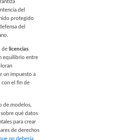
rantiza
ntencia del
nido protegido
defensa del
ano.
o de
licencias
n equilibrio entre
ploran
r un impuesto a
con el fin de
to de modelos,
s sobre qué datos
tales para crear
ulares de derechos
que no debería