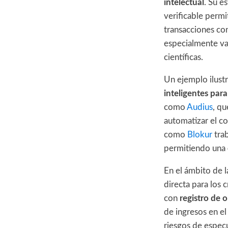
intelectual
. Su e
verificable permi
transacciones con
especialmente val
científicas.
Un ejemplo ilustr
inteligentes para
como
Audius
, qu
automatizar el co
como
Blokur
trab
permitiendo una
En el ámbito de l
directa para los 
con
registro de o
de ingresos en el
riesgos de espec