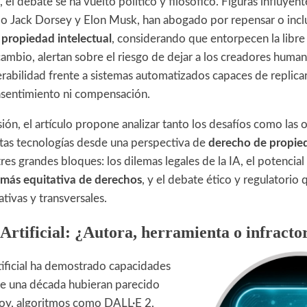
el debate se ha vuelto político y filosófico. Figuras influye
o Jack Dorsey y Elon Musk, han abogado por repensar o inclu
e
propiedad intelectual
, considerando que entorpecen la libre 
cambio, alertan sobre el riesgo de dejar a los creadores huma
erabilidad frente a sistemas automatizados capaces de replic
onsentimiento ni compensación.
sión, el artículo propone analizar tanto los desafíos como las
tas tecnologías desde una perspectiva de
derecho de propied
es grandes bloques: los dilemas legales de la IA, el potencial
 más equitativa de derechos
, y el debate ético y regulatorio 
tivas y transversales.
 Artificial: ¿Autora, herramienta o infracto
rtificial ha demostrado capacidades
ce una década hubieran parecido
 Hoy, algoritmos como DALL·E 2,