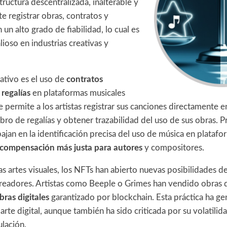
structura descentralizada, inalterable y
te registrar obras, contratos y
 un alto grado de fiabilidad, lo cual es
ioso en industrias creativas y
ativo es el uso de
contratos
 regalías
en plataformas musicales
e permite a los artistas registrar sus canciones directamente e
bro de regalías y obtener trazabilidad del uso de sus obras. 
ajan en la identificación precisa del uso de música en platafor
compensación más justa para autores
y compositores.
as artes visuales, los NFTs han abierto nuevas posibilidades 
creadores. Artistas como Beeple o Grimes han vendido obras d
bras digitales
garantizado por blockchain. Esta práctica ha g
 arte digital, aunque también ha sido criticada por su volatilid
ulación.