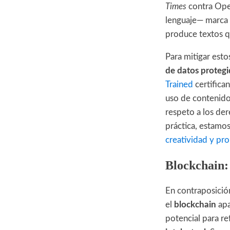
Times
contra Ope
lenguaje— marca u
produce textos q
Para mitigar est
de datos proteg
Trained
certifica
uso de contenido
respeto a los de
práctica, estamo
creatividad y pro
Blockchain:
En contraposición
el
blockchain
apa
potencial para re