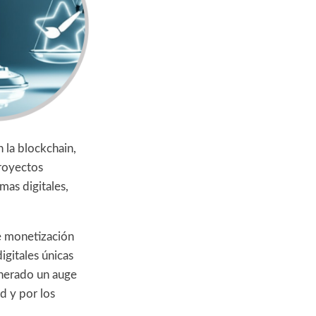
n la blockchain,
Proyectos
mas digitales,
de monetización
igitales únicas
enerado un auge
ad y por los