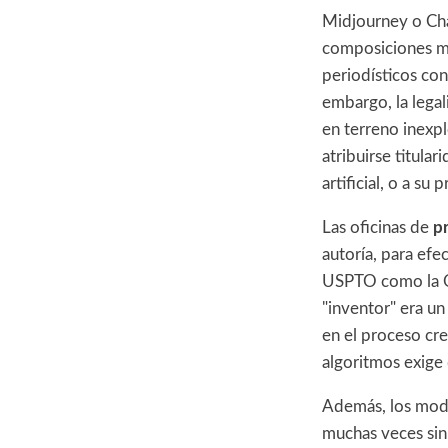
Midjourney o Cha
composiciones mu
periodísticos con
embargo, la legal
en terreno inexp
atribuirse titular
artificial, o a su
Las oficinas de
p
autoría, para efe
USPTO como la Of
"inventor" era un
en el proceso cre
algoritmos exige 
Además, los mode
muchas veces sin