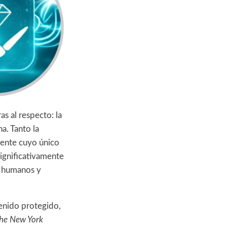
s al respecto: la
a. Tanto la
tente cuyo único
significativamente
re humanos y
enido protegido,
he New York