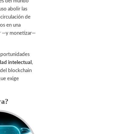
ntes del mundo
so abolir las
circulación de
nos en una
ar —y monetizar—
 oportunidades
ad intelectual
,
 del blockchain
que exige
ra?