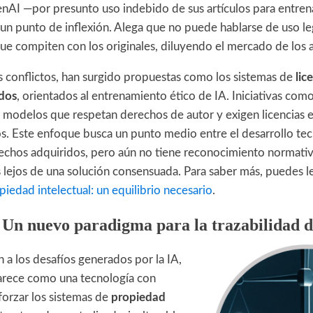
nAI —por presunto uso indebido de sus artículos para entre
n punto de inflexión. Alega que no puede hablarse de uso leg
ue compiten con los originales, diluyendo el mercado de los
os conflictos, han surgido propuestas como los sistemas de
lic
idos
, orientados al entrenamiento ético de IA. Iniciativas com
n modelos que respetan derechos de autor y exigen licencias ex
s. Este enfoque busca un punto medio entre el desarrollo tec
rechos adquiridos, pero aún no tiene reconocimiento normativ
s lejos de una solución consensuada. Para saber más, puedes l
piedad intelectual: un equilibrio necesario
.
 Un nuevo paradigma para la trazabilidad d
 a los desafíos generados por la IA,
rece como una tecnología con
forzar los sistemas de
propiedad