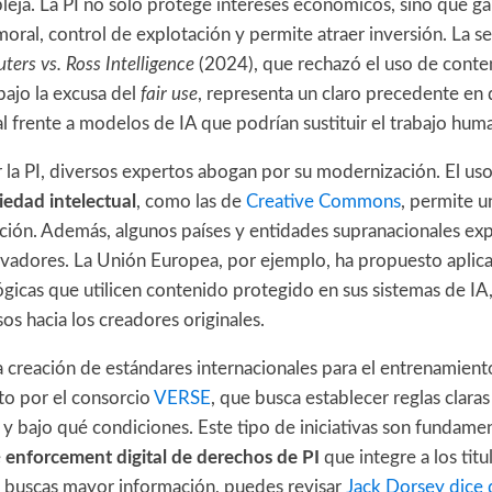
ja. La PI no solo protege intereses económicos, sino que ga
ral, control de explotación y permite atraer inversión. La se
ers vs. Ross Intelligence
(2024), que rechazó el uso de conte
bajo la excusa del
fair use
, representa un claro precedente en 
l frente a modelos de IA que podrían sustituir el trabajo hum
r la PI, diversos expertos abogan por su modernización. El us
iedad intelectual
, como las de
Creative Commons
, permite u
cción. Además, algunos países y entidades supranacionales ex
adores. La Unión Europea, por ejemplo, ha propuesto aplica
icas que utilicen contenido protegido en sus sistemas de IA, 
sos hacia los creadores originales.
a creación de estándares internacionales para el entrenamien
o por el consorcio
VERSE
, que busca establecer reglas clara
 y bajo qué condiciones. Este tipo de iniciativas son fundamen
e
enforcement digital de derechos de PI
que integre a los tit
Si buscas mayor información, puedes revisar
Jack Dorsey dice 