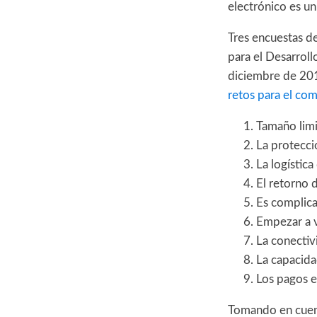
electrónico es un
Tres encuestas d
para el Desarrol
diciembre de 201
retos para el co
Tamaño lim
La protecci
La logístic
El retorno d
Es complica
Empezar a v
La conectiv
La capacida
Los pagos e
Tomando en cuent