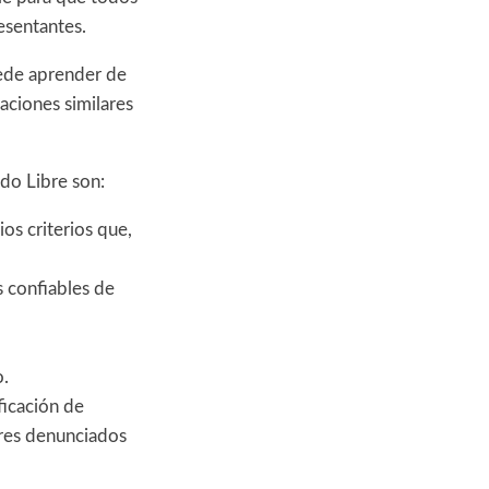
esentantes.
uede aprender de
aciones similares
ado Libre son:
ios criterios que,
 confiables de
o.
ficación de
ores denunciados