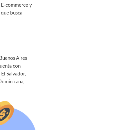
os E-commerce y
a que busca
 Buenos Aires
cuenta con
 El Salvador,
Dominicana,