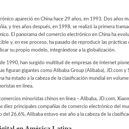
trónico apareció en China hace 29 años, en 1993. Dos años má
ía, y tres años después, en 1998, se realizó la primera trans
nico. El panorama del comercio electrónico en China ha evol
ible y, en ese proceso, ha pasado de reproducir las prácticas
licar su propio modelo, integrándose a la globalización.
de 1990, han surgido multitud de empresas de Internet pioner
llas figuran gigantes como Alibaba Group (Alibaba), JD.com y
a ha estado a la cabeza de la clasificación mundial en volum
oristas en línea.
comercios minoristas chinos en línea – Alibaba, JD.com, Xiao
las diez principales compañías de comercio electrónico del m
del 26,6%, Alibaba estuvo ese año a la cabeza de la clasifica
gital en América Latina