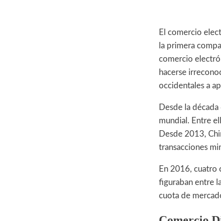
El comercio elec
la primera compañ
comercio electró
hacerse irreconoc
occidentales a ap
Desde la década 
mundial. Entre e
Desde 2013, Chin
transacciones min
En 2016, cuatro 
figuraban entre 
cuota de mercado 
Comercio Di