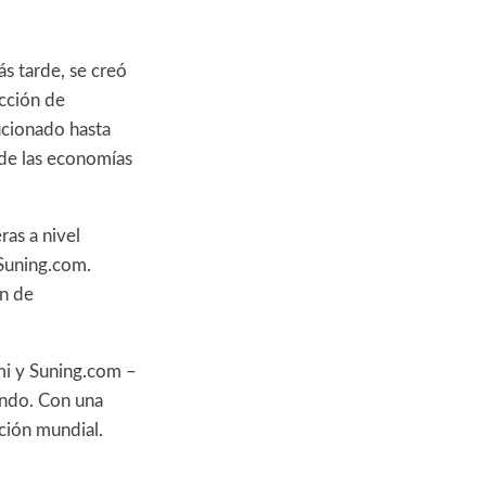
s tarde, se creó
acción de
ucionado hasta
 de las economías
as a nivel
 Suning.com.
en de
mi y Suning.com –
undo. Con una
ción mundial.