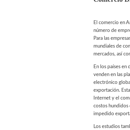
El comercio en A
número de empresa
Para las empresas
mundiales de com
mercados, así co
En los países en 
venden en las pl
electrónico globa
exportación. Est
Internet y el com
costos hundidos 
impedido exporta
Los estudios tam