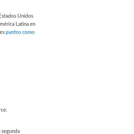
 Estados Unidos
mérica Latina en
tes
puntos como
rce.
a segunda