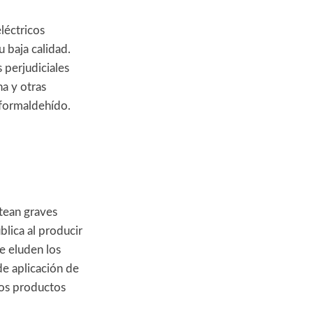
léctricos
 baja calidad.
 perjudiciales
a y otras
 formaldehído.
tean graves
blica al producir
e eluden los
de aplicación de
los productos