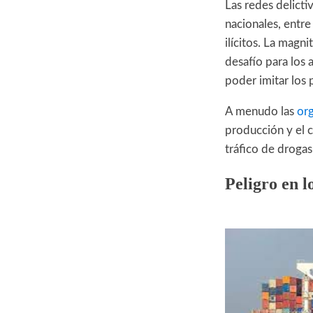
Las redes delicti
nacionales, entr
ilícitos. La magn
desafío para los a
poder imitar los 
A menudo las
org
producción y el c
tráfico de drogas
Peligro en l