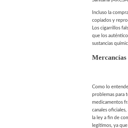
Incluso la compr
copiados y repro
Los cigarrillos f
que los auténtic
sustancias quími
Mercancías f
Como lo entendem
problemas para to
medicamentos frau
canales oficiales
la ley a fin de c
legítimos, ya qu