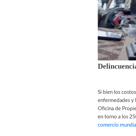
Delincuenci
Si bien los costo
enfermedades y l
Oficina de Propie
en torno a los 2
comercio mundia