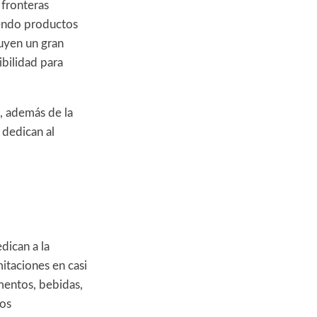
 fronteras
yendo productos
tuyen un gran
ibilidad para
, además de la
 dedican al
edican a la
mitaciones en casi
imentos, bebidas,
tos