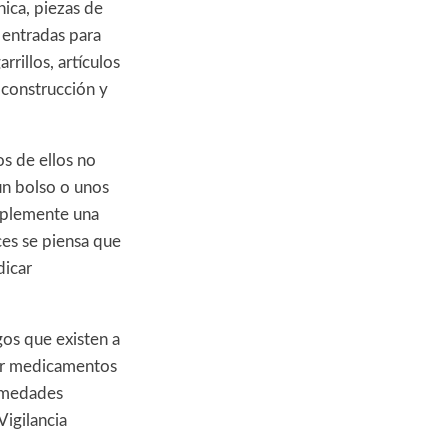
nica, piezas de
 entradas para
arrillos, artículos
 construcción y
s de ellos no
 un bolso o unos
implemente una
ces se piensa que
dicar
os que existen a
por medicamentos
ermedades
Vigilancia