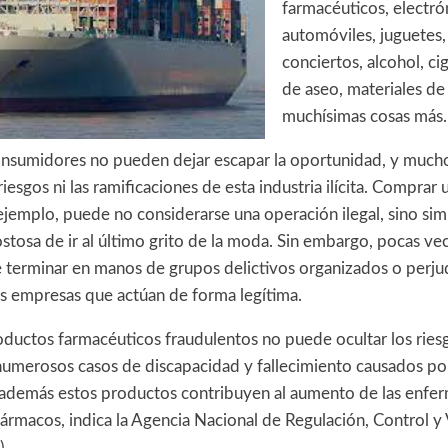
farmacéuticos, electró
automóviles, juguetes,
conciertos, alcohol, cig
de aseo, materiales de
muchísimas cosas más.
nsumidores no pueden dejar escapar la oportunidad, y mucho
esgos ni las ramificaciones de esta industria ilícita. Comprar
 ejemplo, puede no considerarse una operación ilegal, sino s
tosa de ir al último grito de la moda. Sin embargo, pocas ve
 terminar en manos de grupos delictivos organizados o perju
as empresas que actúan de forma legítima.
ductos farmacéuticos fraudulentos no puede ocultar los riesg
 numerosos casos de discapacidad y fallecimiento causados 
además estos productos contribuyen al aumento de las enf
 fármacos, indica la Agencia Nacional de Regulación, Control y 
).