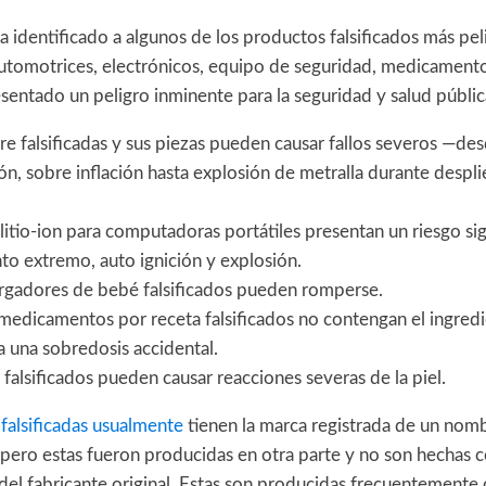
a identificado a algunos de los productos falsificados más pe
automotrices, electrónicos, equipo de seguridad, medicamento
entado un peligro inminente para la seguridad y salud públic
ire falsificadas y sus piezas pueden causar fallos severos —de
ión, sobre inflación hasta explosión de metralla durante despl
 litio-ion para computadoras portátiles presentan un riesgo sig
to extremo, auto ignición y explosión.
rgadores de bebé falsificados pueden romperse.
edicamentos por receta falsificados no contengan el ingredi
 una sobredosis accidental.
falsificados pueden causar reacciones severas de la piel.
falsificadas usualmente
tienen la marca registrada de un nom
, pero estas fueron producidas en otra parte y no son hechas c
del fabricante original. Estas son producidas frecuentemente 