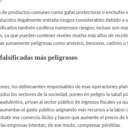
a de productos comunes como gafas protectoras o enchufes e
ducidos ilegalmente entraña riesgos considerables debido a su
alsificados también conlleva numerosos riesgos; incluso son más
os, ya que pueden contener niveles mucho más altos de nicotin
cas sumamente peligrosas como arsénico, benceno, cadmio o
alsificadas más peligrosos
os, los delincuentes responsables de esas operaciones plan
dos los sectores de la sociedad, ponen en peligro la salud pú
dulentos, privan al sector público de ingresos fiscales ya qu
, aumentan el gasto público asignando más recursos a la labor 
ombatir ese comercio ilícito y hacen que aumente el precio de 
e las empresas intentan, de ese modo, compensar pérdidas.