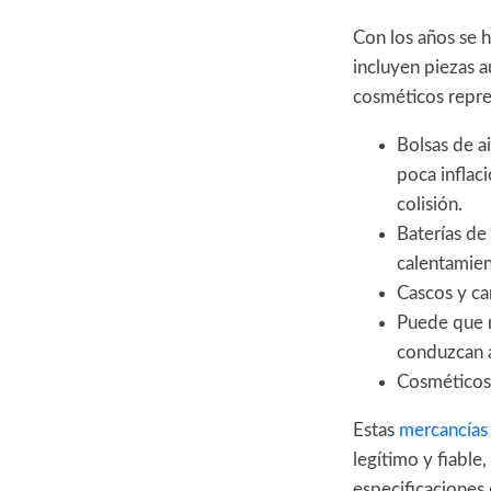
Con los años se h
incluyen piezas 
cosméticos repres
Bolsas de a
poca inflac
colisión.
Baterías de
calentamien
Cascos y ca
Puede que m
conduzcan a
Cosméticos 
Estas
mercancías 
legítimo y fiable
especificaciones 