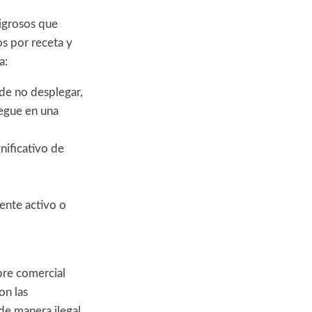
ligrosos que
s por receta y
a:
sde no desplegar,
iegue en una
nificativo de
ente activo o
bre comercial
on las
de manera ilegal