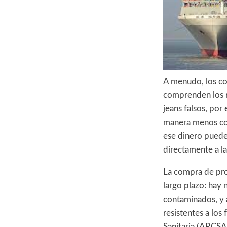
A menudo, los co
comprenden los ri
jeans falsos, por
manera menos cos
ese dinero puede
directamente a l
La compra de pro
largo plazo: hay
contaminados, y 
resistentes a los
Sanitaria (ARCSA