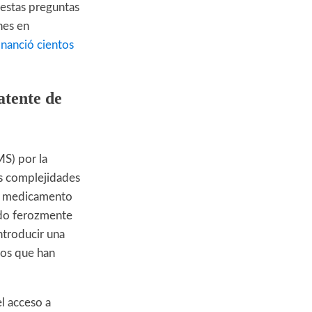
 estas preguntas
nes en
nanció cientos
atente de
MS) por la
as complejidades
 un medicamento
ado ferozmente
ntroducir una
ios que han
el acceso a