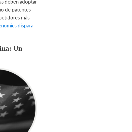
sas deben adoptar
lio de patentes
mpetidores más
nomics dispara
hina: Un