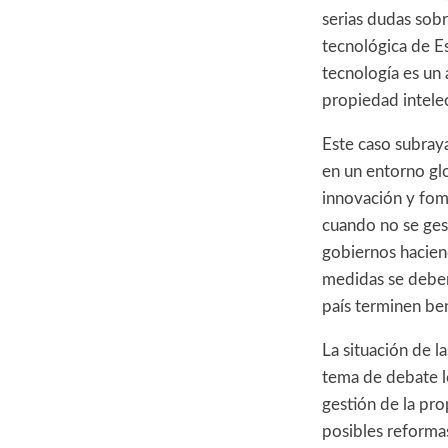
serias dudas sob
tecnológica de E
tecnología es un 
propiedad intelec
Este caso subraya
en un entorno gl
innovación y fom
cuando no se gest
gobiernos haciend
medidas se deben
país terminen be
La situación de l
tema de debate l
gestión de la pro
posibles reformas