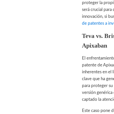
proteger la prop
será crucial par
innovación, si b
de patentes a in
Teva vs. Bri
Apixaban
El enfrentamient
patente de Apixa
inherentes en el 
clave que ha gen
para proteger su 
versión genérica
captado la atenci
Este caso pone de