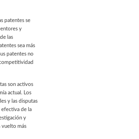
as patentes se
ventores y
de las
patentes sea más
sus patentes no
 competitividad
stas son activos
ía actual. Los
les y las disputas
efectiva de la
estigación y
a vuelto más