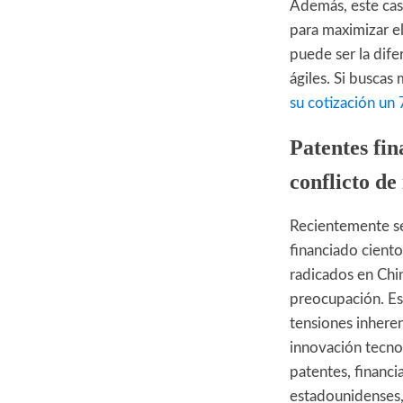
Además, este caso
para maximizar el
puede ser la dife
ágiles. Si buscas
su cotización un
Patentes fi
conflicto de
Recientemente se
financiado ciento
radicados en Chi
preocupación. Es
tensiones inheren
innovación tecnol
patentes, financi
estadounidenses,