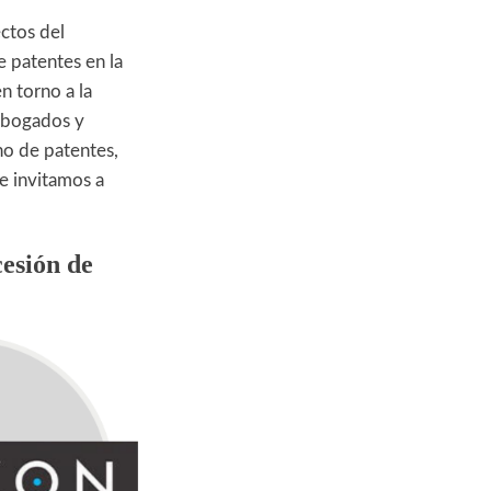
ectos del
 patentes en la
n torno a la
 abogados y
ho de patentes,
te invitamos a
esión de