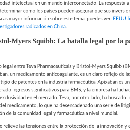
iedad intelectual en un mundo interconectado. La respuesta a
a determinar cómo los países pueden asegurar que sus inversio
uscas mayor información sobre este tema, puedes ver:
EEUU fi
vestigadores radicados en China
.
stol-Myers Squibb: La batalla legal por la p
o legal entre Teva Pharmaceuticals y Bristol-Myers Squibb (B
ban, un medicamento anticoagulante, es un claro reflejo de l
litigio de patentes en la industria farmacéutica. Apixaban es
erado ingresos significativos para BMS, y la empresa ha luch
exclusividad en el mercado. Teva, por otro lado, ha buscado i
 del medicamento, lo que ha desencadenado una serie de litig
ón de la comunidad legal y farmacéutica a nivel mundial.
 relieve las tensiones entre la protección de la innovación y 