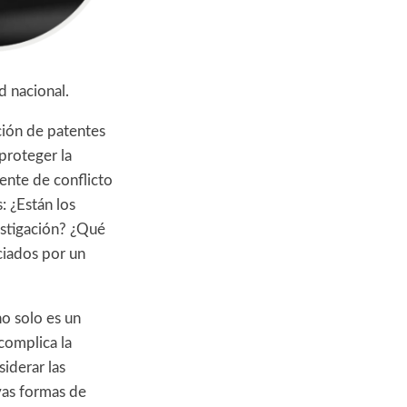
d nacional.
cción de patentes
proteger la
ente de conflicto
: ¿Están los
estigación? ¿Qué
ciados por un
no solo es un
complica la
siderar las
evas formas de