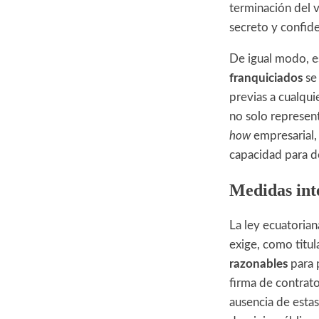
terminación del v
secreto y confide
De igual modo, e
franquiciados
se 
previas a cualqui
no solo represen
how
empresarial, 
capacidad para d
Medidas int
La ley ecuatorian
exige, como titu
razonables
para p
firma de contrat
ausencia de esta