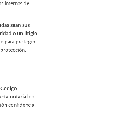
s internas de
das sean sus
idad o un litigio
.
le para proteger
 protección,
l
Código
acta notarial
en
ión confidencial,