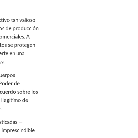
tivo tan valioso
esos de producción
comerciales
. A
etos se protegen
ierte en una
va.
cuerpos
 Poder de
cuerdo sobre los
 ilegítimo de
e.
sticadas —
a imprescindible