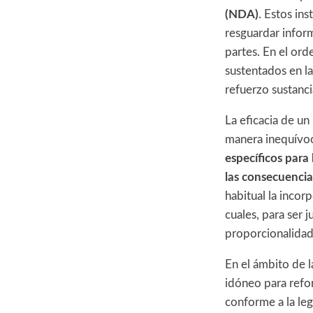
(NDA)
. Estos in
resguardar inform
partes. En el ord
sustentados en l
refuerzo sustanci
La eficacia de u
manera inequívo
específicos para l
las consecuencia
habitual la incor
cuales, para ser 
proporcionalidad
En el ámbito de l
idóneo para refor
conforme a la leg