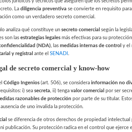
colos jurídicos y técnicos que aseguren que los secretos per
ecreto. La
diligencia preventiva
se convierte en requisito para
ación como un verdadero secreto comercial.
ulo analiza qué constituye un
secreto comercial
según la legisl
es son las
estrategias legales
más efectivas para su protección,
confidencialidad (NDA)
, las
medidas internas de control
y el
rial y registral
ante el
SENADI
.
gal de secreto comercial y know-how
el
Código Ingenios
(art. 506), se considera
información no di
equisitos: i) sea
secreta
, ii) tenga
valor comercial
por ser secre
edidas razonables de protección
por parte de su titular. Est
a ausencia de uno invalida la protección.
ial
se diferencia de otros derechos de propiedad intelectual
ni publicación. Su protección radica en el control que ejerce el