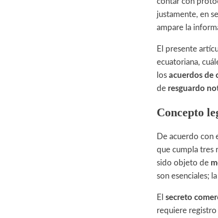
contar con proto
justamente, en s
ampare la inform
El presente artíc
ecuatoriana, cuál
los
acuerdos de 
de
resguardo nota
Concepto le
De acuerdo con 
que cumpla tres r
sido objeto de
m
son esenciales; l
El
secreto comerc
requiere registro 