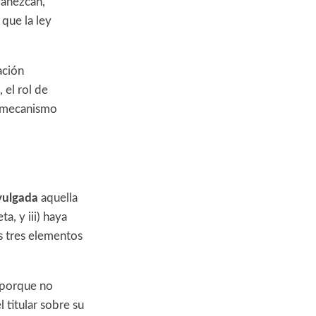
manezcan,
 que la ley
ación
 el rol de
 mecanismo
vulgada
aquella
ta, y iii) haya
os tres elementos
 porque no
 titular sobre su