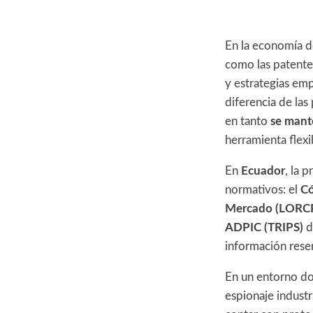
En la economía d
como las patentes
y estrategias em
diferencia de las
en tanto
se mant
herramienta flex
En
Ecuador
, la 
normativos: el
Có
Mercado (LORC
ADPIC (TRIPS)
d
información rese
En un entorno d
espionaje industr