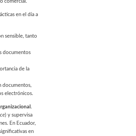
o comercial.
cticas en el día a
n sensible, tanto
los documentos
rtancia de la
en documentos,
os electrónicos.
organizacional
.
ce
) y supervisa
ones. En Ecuador,
gnificativas en