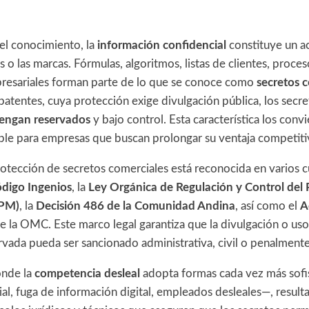
el conocimiento, la
información confidencial
constituye un ac
 o las marcas. Fórmulas, algoritmos, listas de clientes, proc
presariales forman parte de lo que se conoce como
secretos 
 patentes, cuya protección exige divulgación pública, los secr
engan reservados
y bajo control. Esta característica los conv
ible para empresas que buscan prolongar su ventaja competiti
protección de secretos comerciales está reconocida en varios 
digo Ingenios
, la
Ley Orgánica de Regulación y Control del
PM)
, la
Decisión 486 de la Comunidad Andina
, así como el
A
e la OMC. Este marco legal garantiza que la divulgación o uso
rvada pueda ser sancionado administrativa, civil o penalment
onde la
competencia desleal
adopta formas cada vez más sofi
ial, fuga de información digital, empleados desleales—, result