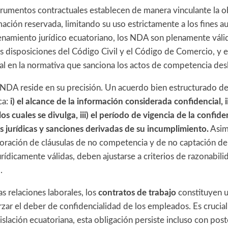
strumentos contractuales establecen de manera vinculante la o
ación reservada, limitando su uso estrictamente a los fines au
enamiento jurídico ecuatoriano, los NDA son plenamente válid
as disposiciones del Código Civil y el Código de Comercio, y 
al en la normativa que sanciona los actos de competencia desl
n NDA reside en su precisión. Un acuerdo bien estructurado de
ca:
i) el alcance de la información considerada confidencial, i
os cuales se divulga, iii) el período de vigencia de la confiden
s jurídicas y sanciones derivadas de su incumplimiento.
Asim
poración de cláusulas de no competencia y de no captación de 
jurídicamente válidas, deben ajustarse a criterios de razonabili
.
as relaciones laborales, los
contratos de trabajo
constituyen u
zar el deber de confidencialidad de los empleados. Es crucial
islación ecuatoriana, esta obligación persiste incluso con post