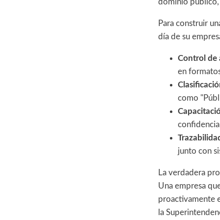
dominio público,
Para construir un
día de su empres
Control de 
en formatos
Clasificaci
como "Públi
Capacitaci
confidencia
Trazabilida
junto con s
La verdadera prot
Una empresa que 
proactivamente el
la Superintenden