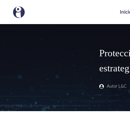
Inici
Protecc
estrateg
Autor L&C