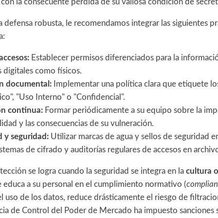
 con la consecuente pérdida de su valiosa condición de secret
a defensa robusta, le recomendamos integrar las siguientes prá
a:
accesos:
Establecer permisos diferenciados para la informació
 digitales como físicos.
ón documental:
Implementar una política clara que etiquete 
co", "Uso Interno" o "Confidencial".
ón continua:
Formar periódicamente a su equipo sobre la impo
lidad y las consecuencias de su vulneración.
d y seguridad:
Utilizar marcas de agua y sellos de seguridad 
istemas de cifrado y auditorías regulares de accesos en archiv
ección se logra cuando la seguridad se integra en la
cultura 
educa a su personal en el cumplimiento normativo (
complian
 uso de los datos, reduce drásticamente el riesgo de filtraci
cia de Control del Poder de Mercado ha impuesto sanciones si