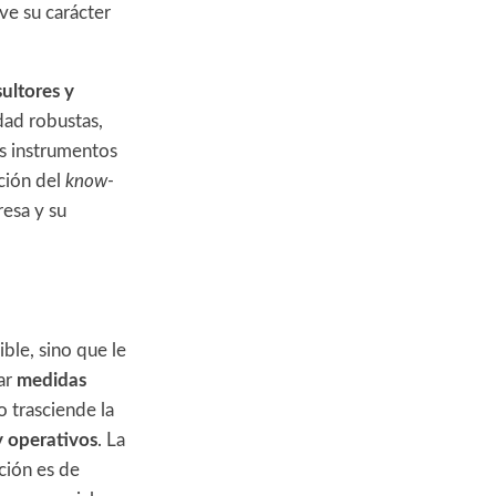
ve su carácter
ultores y
dad robustas,
os instrumentos
ción del
know-
resa y su
ble, sino que le
ar
medidas
o trasciende la
y operativos
. La
ción es de