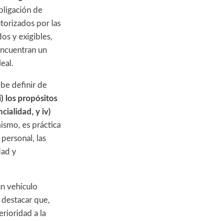
bligación de
torizados por las
os y exigibles,
encuentran un
eal.
be definir de
i) los propósitos
cialidad, y iv)
ismo, es práctica
personal, las
dad y
n vehículo
 destacar que,
erioridad a la