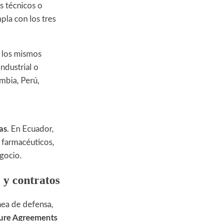
s técnicos o
pla con los tres
a los mismos
ndustrial o
mbia, Perú,
as
. En Ecuador,
 farmacéuticos,
gocio.
 y contratos
ínea de defensa,
sure Agreements