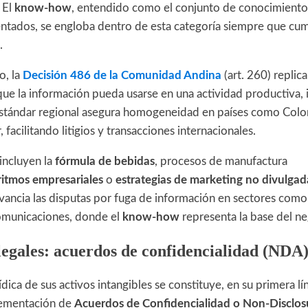
 El
know-how
, entendido como el conjunto de conocimiento
entados, se engloba dentro de esta categoría siempre que cum
.
o, la
Decisión 486 de la Comunidad Andina
(art. 260) replic
 que la información pueda usarse en una actividad productiva, i
estándar regional asegura homogeneidad en países como Colo
 facilitando litigios y transacciones internacionales.
incluyen la
fórmula de bebidas
, procesos de manufactura
ritmos empresariales
o
estrategias de marketing no divulgad
vancia las disputas por fuga de información en sectores como
omunicaciones, donde el
know-how
representa la base del ne
legales: acuerdos de confidencialidad (NDA)
ídica de sus activos intangibles se constituye, en su primera l
lementación de
Acuerdos de Confidencialidad o Non-Disclo