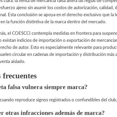
 es clara: la venta de mercancía falsa altera las reglas de compe
esfuerzo ajeno sin asumir los costos de autorización, calidad, d
nal. Esta conclusión se apoya en el derecho exclusivo que la 
y en la función distintiva de la marca dentro del mercado.
más, el COESCCI contempla medidas en frontera para suspen
 existan indicios de importación o exportación de mercancía
erecho de autor. Esto es especialmente relevante para produ
 suelen circular en cadenas de importación y distribución más
venta aislado.
 frecuentes
ta falsa vulnera siempre marca?
cuando reproduce signos registrados o confundibles del club, 
r otras infracciones además de marca?