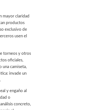
n mayor claridad
ican productos
so exclusivo de
erceros usen el
e torneos y otros
tos oficiales,
o una camiseta,
ética: invade un
.
eal y engaño al
idad o
nálisis concreto,