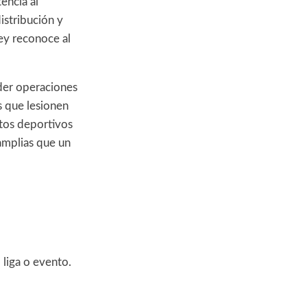
tencia al
istribución y
ley reconoce al
der operaciones
s que lesionen
ctos deportivos
 amplias que un
liga o evento.