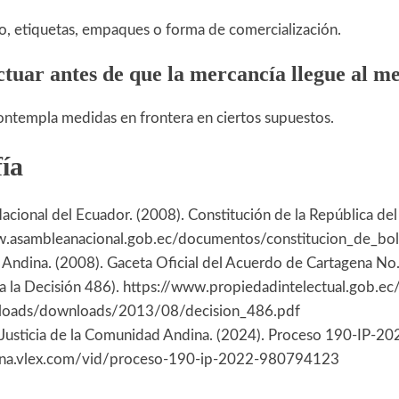
ño, etiquetas, empaques o forma de comercialización.
ctuar antes de que la mercancía llegue al m
ontempla medidas en frontera en ciertos supuestos.
fía
cional del Ecuador. (2008). Constitución de la República del
w.asambleanacional.gob.ec/documentos/constitucion_de_bols
ndina. (2008). Gaceta Oficial del Acuerdo de Cartagena No.
 a la Decisión 486). https://www.propiedadintelectual.gob.e
loads/downloads/2013/08/decision_486.pdf
 Justicia de la Comunidad Andina. (2024). Proceso 190-IP-20
dina.vlex.com/vid/proceso-190-ip-2022-980794123