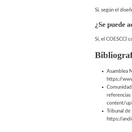
Sí, según el dise
¿Se puede a
Sí, el COESCCI c
Bibliogra
Asamblea Na
https://ww
Comunidad A
referencias
content/up
Tribunal de
https://an