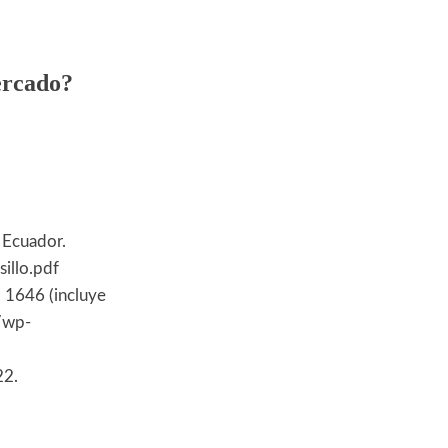
ercado?
 Ecuador.
illo.pdf
 1646 (incluye
c/wp-
22.