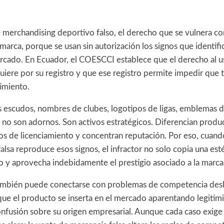
merchandising deportivo falso, el derecho que se vulnera co
marca, porque se usan sin autorización los signos que identif
mercado. En Ecuador, el COESCCI establece que el derecho al u
iere por su registro y que ese registro permite impedir que t
imiento.
os escudos, nombres de clubes, logotipos de ligas, emblemas d
s no son adornos. Son activos estratégicos. Diferencian produc
os de licenciamiento y concentran reputación. Por eso, cuand
alsa reproduce esos signos, el infractor no solo copia una est
o y aprovecha indebidamente el prestigio asociado a la marca
 también puede conectarse con problemas de competencia desl
ue el producto se inserta en el mercado aparentando legitim
fusión sobre su origen empresarial. Aunque cada caso exige a