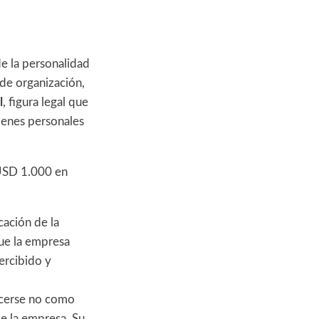
de la personalidad
 de organización,
l
, figura legal que
bienes personales
 USD 1.000 en
ación de la
que la empresa
ercibido y
cerse no como
e la empresa. Su