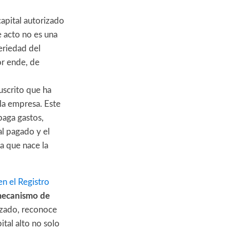
capital autorizado
 acto no es una
eriedad del
or ende, de
suscrito que ha
la empresa. Este
 paga gastos,
al pagado y el
la que nace la
en el Registro
ecanismo de
rizado, reconoce
tal alto no solo