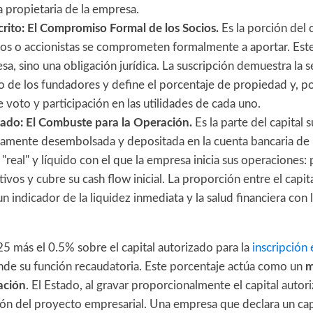
a propietaria de la empresa.
crito: El Compromiso Formal de los Socios.
Es la porción del 
ios o accionistas se comprometen formalmente a aportar. Este
a, sino una obligación jurídica. La suscripción demuestra la s
de los fundadores y define el porcentaje de propiedad y, p
 voto y participación en las utilidades de cada uno.
gado: El Combuste para la Operación.
Es la parte del capital 
vamente desembolsada y depositada en la cuenta bancaria de 
l "real" y líquido con el que la empresa inicia sus operaciones:
ivos y cubre su cash flow inicial. La proporción entre el capit
un indicador de la liquidez inmediata y la salud financiera con 
5 más el 0.5% sobre el capital autorizado para la
inscripción 
nde su función recaudatoria. Este porcentaje actúa como un
m
ación
. El Estado, al gravar proporcionalmente el capital auto
ión del proyecto empresarial. Una empresa que declara un capi