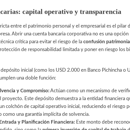
arias: capital operativo y transparencia
ricta entre el patrimonio personal y el empresarial es el pilar 
presa. Abrir una cuenta bancaria corporativa no es una opción
écnica crítica para evitar el riesgo de la
confusión patrimonia
rotección de responsabilidad limitada y poner en riesgo los 
e depósito inicial (como los USD 2.000 en Banco Pichincha o
cumplen una doble función:
olvencia y Compromiso:
Actúan como un mecanismo de verific
l proyecto. Este depósito demuestra a la entidad financiera 
un colchón de capital operativo inicial, reduciendo el riesgo p
 como una garantía implícita de solvencia.
Entrada y Planificación Financiera:
Este monto debe recono
ndido, sino como la
primera inversión de capital de trabajo
d