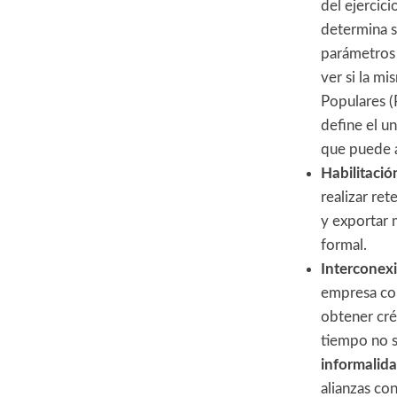
del ejercic
determina si
parámetros 
ver si la m
Populares (
define el un
que puede 
Habilitaci
realizar re
y exportar 
formal.
Interconexi
empresa con 
obtener cré
tiempo no s
informalid
alianzas co