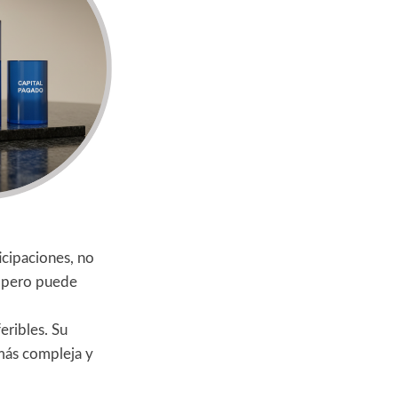
icipaciones, no
d, pero puede
eribles. Su
 más compleja y