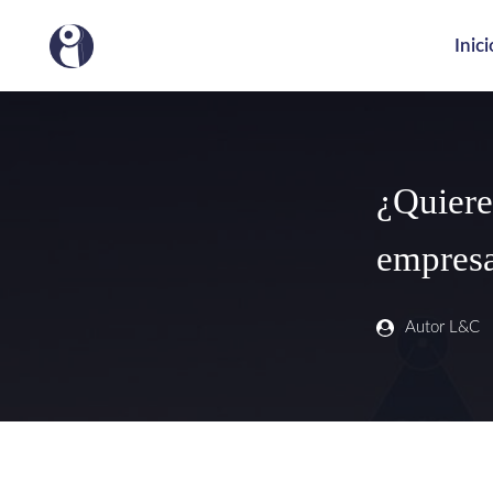
Inici
¿Quiere
empresa
Autor L&C