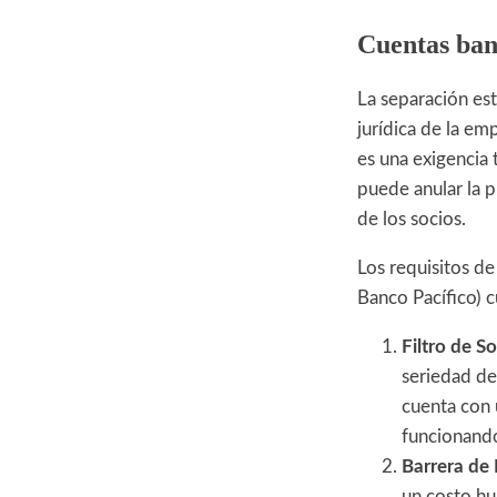
Cuentas banc
La separación est
jurídica de la em
es una exigencia t
puede anular la p
de los socios.
Los requisitos d
Banco Pacífico) 
Filtro de S
seriedad de
cuenta con 
funcionando
Barrera de 
un costo hu