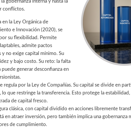
, la gobernanza interna y hasta la
 conflictos.
 en la Ley Orgánica de
ento e Innovación (2020), se
por su flexibilidad. Permite
daptables, admite pactos
s y no exige capital mínimo. Su
idez y bajo costo. Su reto: la falta
n puede generar desconfianza en
rsionistas.
e regula por la Ley de Compañías. Su capital se divide en part
 lo que restringe la transferencia. Esto protege la estabilida
trada de capital fresco.
gura clásica, con capital dividido en acciones libremente transf
stá en atraer inversión, pero también implica una gobernanza
ores de cumplimiento.