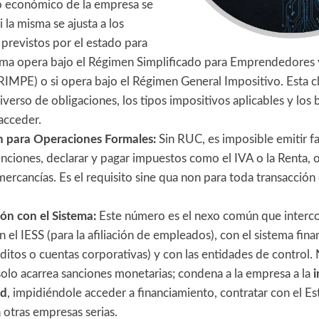
io económico de la empresa se
 la misma se ajusta a los
previstos por el estado para
isma opera bajo el Régimen Simplificado para Emprendedores
RIMPE) o si opera bajo el Régimen General Impositivo. Esta cl
iverso de obligaciones, los tipos impositivos aplicables y los 
acceder.
ón para Operaciones Formales:
Sin RUC, es imposible emitir fa
tenciones, declarar y pagar impuestos como el IVA o la Renta, 
mercancías. Es el requisito sine qua non para toda transacció
ón con el Sistema:
Este número es el nexo común que interco
el IESS (para la afiliación de empleados), con el sistema fina
ditos o cuentas corporativas) y con las entidades de control.
olo acarrea sanciones monetarias; condena a la empresa a la
i
ad
, impidiéndole acceder a financiamiento, contratar con el E
n otras empresas serias.