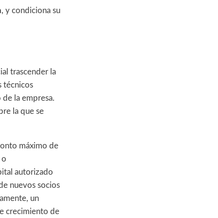
a
, y condiciona su
ial trascender la
s técnicos
o de la empresa.
obre la que se
monto máximo de
 o
pital autorizado
a de nuevos socios
damente, un
de crecimiento de