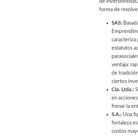
de inversionistas
forma de resolver
SAS:
Basada
Emprendimi
caracteriza 
estatutos a
parasociale
ventaja: rap
de tradició
ciertos inve
Cía. Ltda.:
S
en acciones,
frenar la en
S.A.:
Una fi
fortaleza e
costos may