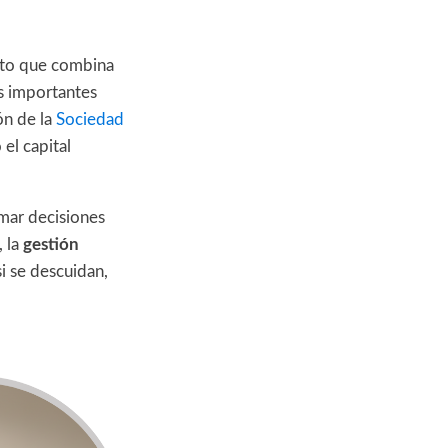
cto que combina
os importantes
ón de la
Sociedad
el capital
omar decisiones
, la
gestión
i se descuidan,