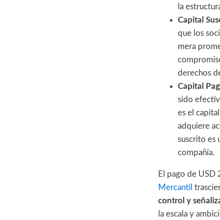
la estructur
Capital Sus
que los soc
mera promes
compromiso 
derechos de
Capital Pa
sido efecti
es el capita
adquiere act
suscrito es 
compañía.
El pago de USD 2
Mercantil
trascie
control y señaliz
la escala y ambic