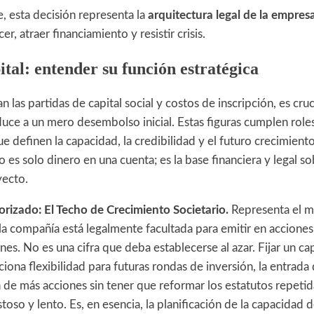
 esta decisión representa la
arquitectura legal de la empres
r, atraer financiamiento y resistir crisis.
ital: entender su función estratégica
 las partidas de capital social y costos de inscripción, es cruc
duce a un mero desembolso inicial. Estas figuras cumplen role
 definen la capacidad, la credibilidad y el futuro crecimient
no es solo dinero en una cuenta; es la base financiera y legal s
yecto.
orizado: El Techo de Crecimiento Societario.
Representa el 
 la compañía está legalmente facultada para emitir en acciones
nes. No es una cifra que deba establecerse al azar. Fijar un ca
ciona flexibilidad para futuras rondas de inversión, la entrad
n de más acciones sin tener que reformar los estatutos repeti
toso y lento. Es, en esencia, la planificación de la capacidad 