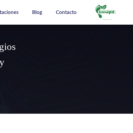
taciones
Blog
Contacto
igios
 y