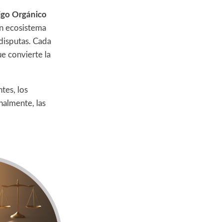
igo Orgánico
un ecosistema
disputas. Cada
ue convierte la
tes, los
nalmente, las