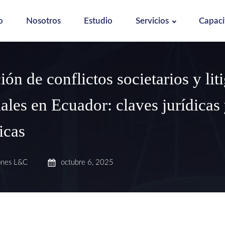
o
Nosotros
Estudio
Servicios
Capaci
ón de conflictos societarios y lit
ales en Ecuador: claves jurídicas
gicas
ones L&C
octubre 6, 2025