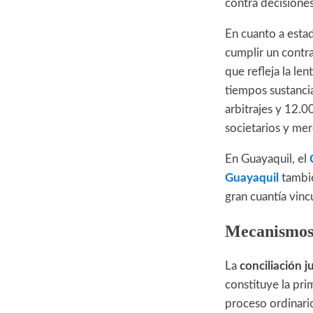
contra decisione
En cuanto a estad
cumplir un contra
que refleja la len
tiempos sustanci
arbitrajes y 12.
societarios y mer
En Guayaquil, el
Guayaquil
tambié
gran cuantía vinc
Mecanismos
La
conciliación ju
constituye la pri
proceso ordinari