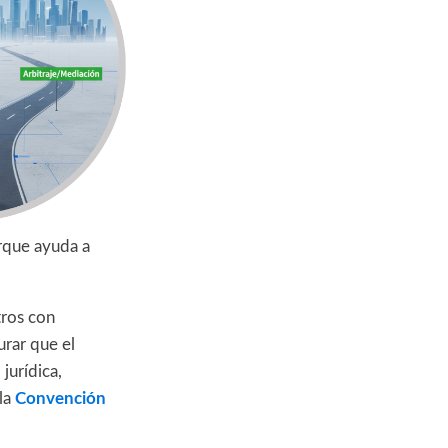
orque ayuda a
tros con
urar que el
jurídica,
 la
Convención