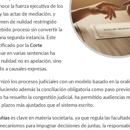
noce la fuerza ejecutiva de los
 y las actas de mediación, y
imen de nulidad restringido
bido proceso sin convertir la
na segunda instancia. Este
tificado por la
Corte
que en varias sentencias ha
nulidad no es apelación, sino
do a causales expresas.
izó los procesos judiciales con un modelo basado en la orali
oduciendo además la conciliación obligatoria como paso previo
o ha resuelto la congestión judicial, ha permitido audiencias 
 plazos más ajustados que el sistema escrito.
ñías
es clave en materia societaria, ya que regula las facultad
 mecanismos para impugnar decisiones de juntas, la responsab