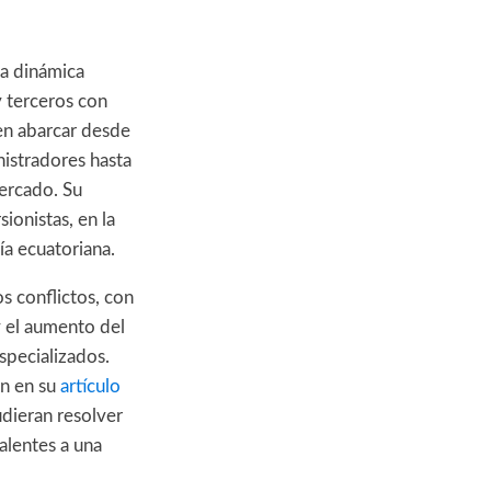
la dinámica
y terceros con
en abarcar desde
nistradores hasta
mercado. Su
ionistas, en la
ía ecuatoriana.
os conflictos, con
y el aumento del
specializados.
ón en su
artículo
udieran resolver
alentes a una