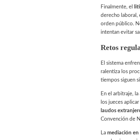
Finalmente, el
lit
derecho laboral, 
orden público. No
intentan evitar s
Retos regula
El sistema enfren
ralentiza los pr
tiempos siguen s
En el arbitraje, la
los jueces aplica
laudos extranjer
Convención de Nue
La
mediación en 