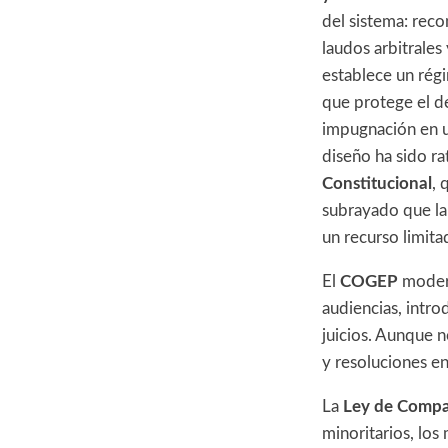
del sistema: reco
laudos arbitrales
establece un rég
que protege el de
impugnación en u
diseño ha sido ra
Constitucional
, 
subrayado que la 
un recurso limita
El
COGEP
modern
audiencias, intr
juicios. Aunque n
y resoluciones en
La
Ley de Compa
minoritarios, los