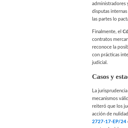
administradores y
disputas internas
las partes lo pac
Finalmente, el
Có
contratos mercant
reconoce la posib
con prácticas int
judicial.
Casos y esta
La jurisprudencia
mecanismos válid
reiteró que los j
acción de nulidad
2727-17-EP/24