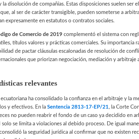
 la disolución de compañías. Estas disposiciones suelen ser e
 que, al ser de carácter transigible, pueden someterse a arbitr
tan expresamente en estatutos o contratos sociales.
digo de Comercio de 2019
complementó el sistema con regla
iles, títulos valores y prácticas comerciales. Su importancia 
ilidad de pactar cláusulas escalonadas de resolución de confl
ernacionales que priorizan negociación, mediación y arbitraje an
dísticas relevantes
 ecuatoriana ha consolidado la confianza en el arbitraje y la
os y efectivos. En la
Sentencia 2813-17-EP/21
, la Corte Con
ueces no pueden reabrir el fondo de un caso ya decidido en arb
 solo se limita a violaciones al debido proceso. De igual mane
consolidó la seguridad jurídica al confirmar que no existen re