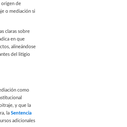
l origen de
aje o mediación si
s claras sobre
radica en que
ictos, alineándose
tes del litigio
 mediación como
stitucional
itraje, y que la
ra, la
Sentencia
cursos adicionales