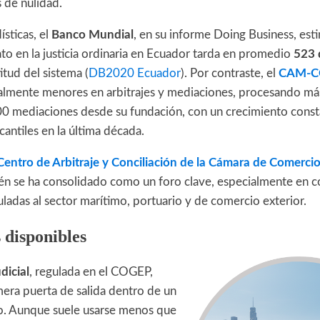
s de nulidad.
ísticas, el
Banco Mundial
, en su informe Doing Business, es
to en la justicia ordinaria en Ecuador tarda en promedio
523 
titud del sistema (
DB2020 Ecuador
). Por contraste, el
CAM-C
almente menores en arbitrajes y mediaciones, procesando má
000 mediaciones desde su fundación, con un crecimiento const
cantiles en la última década.
Centro de Arbitraje y Conciliación de la Cámara de Comerci
n se ha consolidado como un foro clave, especialmente en c
uladas al sector marítimo, portuario y de comercio exterior.
 disponibles
dicial
, regulada en el COGEP,
mera puerta de salida dentro de un
o. Aunque suele usarse menos que