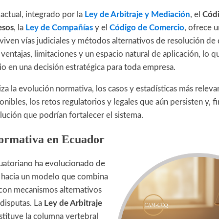
 actual, integrado por la
Ley de Arbitraje y Mediación
, el
Cód
esos
, la
Ley de Compañías
y el
Código de Comercio
, ofrece 
iven vías judiciales y métodos alternativos de resolución de 
entajas, limitaciones y un espacio natural de aplicación, lo q
io en una decisión estratégica para toda empresa.
iza la evolución normativa, los casos y estadísticas más relevan
ibles, los retos regulatorios y legales que aún persisten y, fi
lución que podrían fortalecer el sistema.
normativa en Ecuador
cuatoriano ha evolucionado de
a hacia un modelo que combina
a con mecanismos alternativos
 disputas. La
Ley de Arbitraje
tituye la columna vertebral