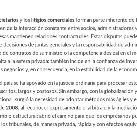
cietarios
y los
litigios comerciales
forman parte inherente de 
en de la interacción constante entre socios, administradores 
esas mantienen relaciones contractuales. Estas disputas pued
 decisiones de juntas generales y la responsabilidad de admi
o de contratos de suministro o la competencia desleal en el 
ta a la esfera privada: también incide en la confianza de invers
s negocios y, en consecuencia, en la estabilidad de la econom
l país se ha apoyado en la justicia ordinaria para procesar est
critos, largos y costosos. Sin embargo, con la globalización 
ional, surgió la necesidad de adoptar métodos más ágiles y e
 de 2008
, al reconocer expresamente el arbitraje y la mediaci
mbio estructural: abrió el camino para que los empresarios p
 los tribunales, de manera privada, rápida y con efectos equiv
.