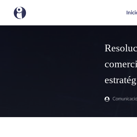
Inici
Resoluci
comerci
estraté
Comunicaci