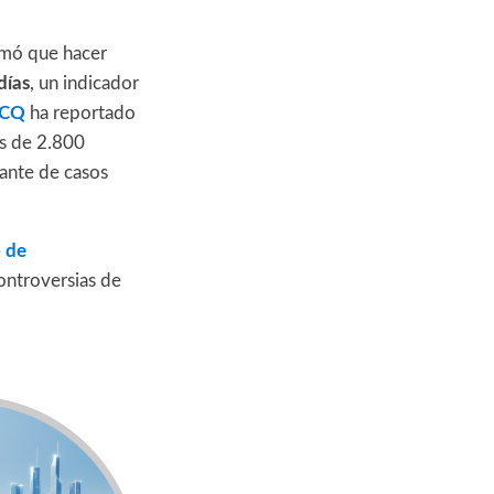
timó que hacer
días
, un indicador
CQ
ha reportado
s de 2.800
ante de casos
o de
ontroversias de