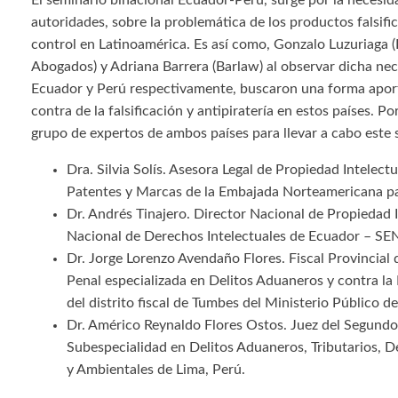
El seminario binacional Ecuador-Perú, surge por la necesidad
autoridades, sobre la problemática de los productos falsifica
control en Latinoamérica. Es así como, Gonzalo Luzuriaga 
Abogados) y Adriana Barrera (Barlaw) al observar dicha nec
Ecuador y Perú respectivamente, buscaron una forma aporta
contra de la falsificación y antipiratería en estos países. Po
grupo de expertos de ambos países para llevar a cabo este 
Dra. Silvia Solís. Asesora Legal de Propiedad Intelectu
Patentes y Marcas de la Embajada Norteamericana p
Dr. Andrés Tinajero. Director Nacional de Propiedad I
Nacional de Derechos Intelectuales de Ecuador – S
Dr. Jorge Lorenzo Avendaño Flores. Fiscal Provincial d
Penal especializada en Delitos Aduaneros y contra la
del distrito fiscal de Tumbes del Ministerio Público d
Dr. Américo Reynaldo Flores Ostos. Juez del Segund
Subespecialidad en Delitos Aduaneros, Tributarios, D
y Ambientales de Lima, Perú.