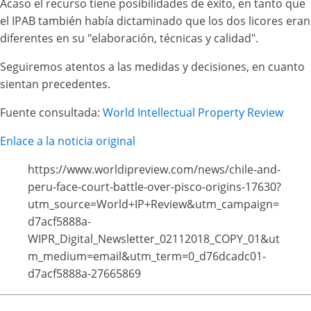
Acaso el recurso tiene posibilidades de éxito, en tanto que
el IPAB también había dictaminado que los dos licores eran
diferentes en su "elaboración, técnicas y calidad".
Seguiremos atentos a las medidas y decisiones, en cuanto
sientan precedentes.
Fuente consultada:
World Intellectual Property Review
Enlace a la noticia original
https://www.worldipreview.com/news/chile-and-
peru-face-court-battle-over-pisco-origins-17630?
utm_source=World+IP+Review&utm_campaign=
d7acf5888a-
WIPR_Digital_Newsletter_02112018_COPY_01&ut
m_medium=email&utm_term=0_d76dcadc01-
d7acf5888a-27665869