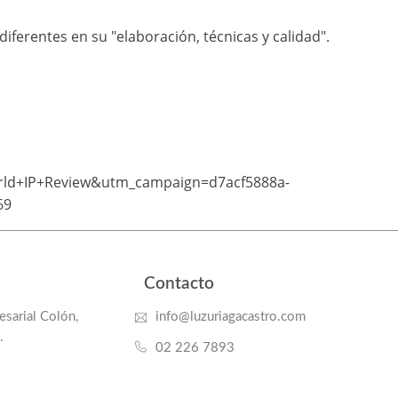
iferentes en su "elaboración, técnicas y calidad".
World+IP+Review&utm_campaign=d7acf5888a-
69
Contacto
sarial Colón,
info@luzuriagacastro.com
.
02 226 7893