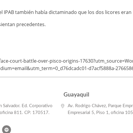
el IPAB también había dictaminado que los dos licores eran d
sientan precedentes.
-face-court-battle-over-pisco-origins-17630?utm_source=
edium=email&utm_term=0_d76dcadc01-d7acf5888a-276658
Guayaquil
 Salvador. Ed. Corporativo
Av. Rodrigo Chávez, Parque Empre
 oficina 811. CP: 170517.
Empresarial 5, Piso 1, oficina 105