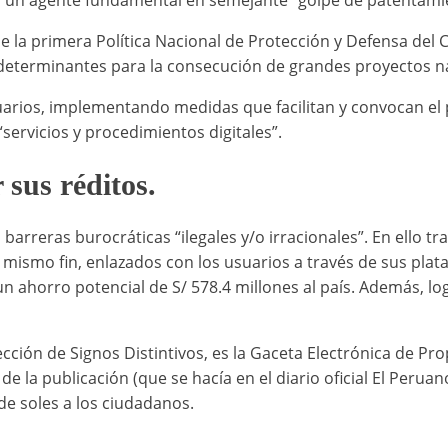
 un agente fundamental en semejante “golpe de patentami
e la primera Política Nacional de Protección y Defensa del 
 determinantes para la consecución de grandes proyectos n
usuarios, implementando medidas que facilitan y convocan e
ervicios y procedimientos digitales”.
sus réditos.
barreras burocráticas “ilegales y/o irracionales”. En ello 
 mismo fin, enlazados con los usuarios a través de sus plata
 un ahorro potencial de S/ 578.4 millones al país. Además, 
ción de Signos Distintivos, es la Gaceta Electrónica de Pro
de la publicación (que se hacía en el diario oficial El Perua
de soles a los ciudadanos.