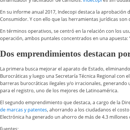
dinamizador y facilitador de cambios.
Indecopi
es sin dudas
En su informe anual 2017, Indecopi destaca la aprobación d
Consumidor. Y con ello que las herramientas jurídicas son
En términos operativos, se centró en la relación con los 
operación, ambos puntales concentrados en una apuesta: “s
Dos emprendimientos destacan por 
La primera busca mejorar el aparato de Estado, eliminando 
Burocráticas y luego una Secretaría Técnica Regional con el
barreras burocráticas ilegales y/o irracionales, generando
para el registro, uno de los mejores de Latinoamérica.
El segundo emprendimiento que destaca, a cargo de la Direc
de marcas y patentes
, ahorrando a los ciudadanos el costo 
Electrónica ha generado un ahorro de más de 4.3 millones 
Fuentes: