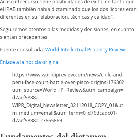
Acaso el recurso tiene posibilidades de éxito, en tanto que
el IPAB también había dictaminado que los dos licores eran
diferentes en su "elaboración, técnicas y calidad".
Seguiremos atentos a las medidas y decisiones, en cuanto
sientan precedentes.
Fuente consultada:
World Intellectual Property Review
Enlace a la noticia original
https://www.worldipreview.com/news/chile-and-
peru-face-court-battle-over-pisco-origins-17630?
utm_source=World+IP+Review&utm_campaign=
d7acf5888a-
WIPR_Digital_Newsletter_02112018_COPY_01&ut
m_medium=email&utm_term=0_d76dcadc01-
d7acf5888a-27665869
Fundamentos del dictamen