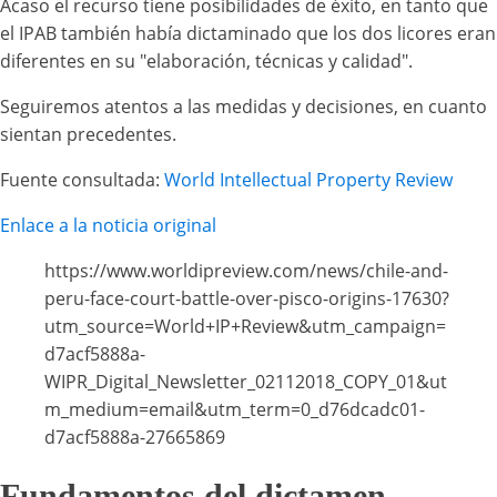
Acaso el recurso tiene posibilidades de éxito, en tanto que
el IPAB también había dictaminado que los dos licores eran
diferentes en su "elaboración, técnicas y calidad".
Seguiremos atentos a las medidas y decisiones, en cuanto
sientan precedentes.
Fuente consultada:
World Intellectual Property Review
Enlace a la noticia original
https://www.worldipreview.com/news/chile-and-
peru-face-court-battle-over-pisco-origins-17630?
utm_source=World+IP+Review&utm_campaign=
d7acf5888a-
WIPR_Digital_Newsletter_02112018_COPY_01&ut
m_medium=email&utm_term=0_d76dcadc01-
d7acf5888a-27665869
Fundamentos del dictamen