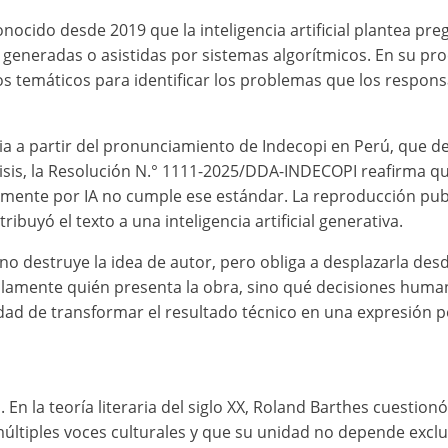
nocido desde 2019 que la inteligencia artificial plantea pre
s generadas o asistidas por sistemas algorítmicos. En su proc
s temáticos para identificar los problemas que los responsa
cia a partir del pronunciamiento de Indecopi en Perú, que d
sis, la Resolución N.° 1111-2025/DDA-INDECOPI reafirma q
amente por IA no cumple ese estándar. La reproducción pub
ribuyó el texto a una inteligencia artificial generativa.
ial no destruye la idea de autor, pero obliga a desplazarla de
solamente quién presenta la obra, sino qué decisiones humana
dad de transformar el resultado técnico en una expresión p
En la teoría literaria del siglo XX, Roland Barthes cuestionó
 múltiples voces culturales y que su unidad no depende excl