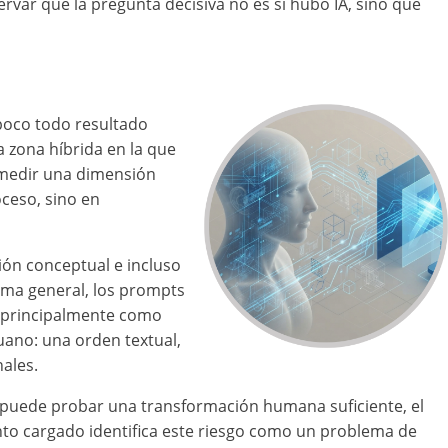
r que la pregunta decisiva no es si hubo IA, sino qué
poco todo resultado
 zona híbrida en la que
a medir una dimensión
oceso, sino en
ción conceptual e incluso
orma general, los prompts
n principalmente como
uano: una orden textual,
nales.
o puede probar una transformación humana suficiente, el
nto cargado identifica este riesgo como un problema de