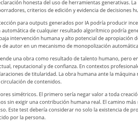
eclaración honesta del uso de herramientas generativas. La 
, borradores, criterios de edición y evidencia de decisiones
tección para outputs generados por IA podría producir ince
ón automática de cualquier resultado algorítmico podría ge
a intervención humana y alto potencial de apropiación de e
cho de autor en un mecanismo de monopolización automátic
a vende una obra como resultado de talento humano, pero e
ctual, reputacional y de confianza. En contextos profesional
declaraciones de titularidad. La obra humana ante la máqui
 circulación de contenidos.
rrores simétricos. El primero sería negar valor a toda creac
os sin exigir una contribución humana real. El camino más
o. Este test debería considerar no solo la existencia de prom
rcido por la persona.