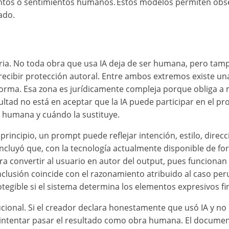
s o sentimientos humanos. Estos modelos permiten observa
tado.
ia. No toda obra que usa IA deja de ser humana, pero tam
ibir protección autoral. Entre ambos extremos existe una
nsforma. Esa zona es jurídicamente compleja porque obliga 
icultad no está en aceptar que la IA puede participar en el pr
a humana y cuándo la sustituye.
principio, un prompt puede reflejar intención, estilo, direc
concluyó que, con la tecnología actualmente disponible de f
ra convertir al usuario en autor del output, pues funciona
clusión coincide con el razonamiento atribuido al caso per
tegible si el sistema determina los elementos expresivos fi
ucional. Si el creador declara honestamente que usó IA y n
ía intentar pasar el resultado como obra humana. El docume