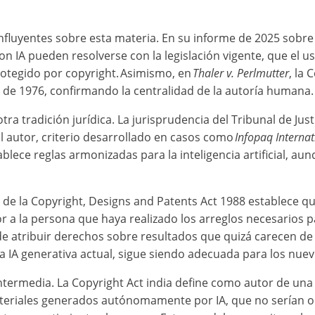
uyentes sobre esta materia. En su informe de 2025 sobre copy
n IA pueden resolverse con la legislación vigente, que el u
otegido por copyright. Asimismo, en
Thaler v. Perlmutter
, la 
 de 1976, confirmando la centralidad de la autoría humana
a tradición jurídica. La jurisprudencia del Tribunal de Just
el autor, criterio desarrollado en casos como
Infopaq Interna
ece reglas armonizadas para la inteligencia artificial, aunq
 de la Copyright, Designs and Patents Act 1988 establece que
 a la persona que haya realizado los arreglos necesarios pa
e atribuir derechos sobre resultados que quizá carecen de c
a IA generativa actual, sigue siendo adecuada para los nue
intermedia. La Copyright Act india define como autor de u
ateriales generados autónomamente por IA, que no serían obra