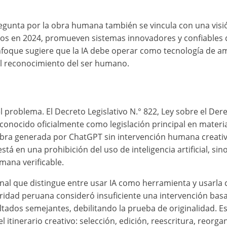
egunta por la obra humana también se vincula con una visión
zados en 2024, promueven sistemas innovadores y confiable
 enfoque sugiere que la IA debe operar como tecnología de
el reconocimiento del ser humano.
 problema. El Decreto Legislativo N.° 822, Ley sobre el Der
econocido oficialmente como legislación principal en mater
obra generada por ChatGPT sin intervención humana creativa
á en una prohibición del uso de inteligencia artificial, sino
mana verificable.
nal que distingue entre usar IA como herramienta y usarla 
oridad peruana consideró insuficiente una intervención ba
ados semejantes, debilitando la prueba de originalidad. Es
l itinerario creativo: selección, edición, reescritura, reorga