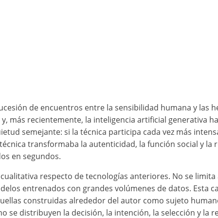
 sucesión de encuentros entre la sensibilidad humana y las 
al y, más recientemente, la inteligencia artificial generativa
etud semejante: si la técnica participa cada vez más inten
nica transformaba la autenticidad, la función social y la r
idos en segundos.
ia cualitativa respecto de tecnologías anteriores. No se limi
odelos entrenados con grandes volúmenes de datos. Esta c
aquellas construidas alrededor del autor como sujeto humano
e distribuyen la decisión, la intención, la selección y la 