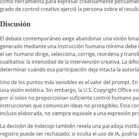
como herramienta para expresar creativamente pensamiento
grado de control creativo ejerció la persona sobre el resul
Discusión
El debate contemporáneo exige abandonar una visión binar
generado mediante una instrucción humana mínima debe rec
el ser humano dirige, selecciona, corrige, reordena y tra
cualitativa: la intensidad de la intervención creativa. La dif
determinar cuándo esa participación deja intacta la autorí
Uno de los puntos más sensibles es el valor del prompt. En 
una visión estética. Sin embargo, la U.S. Copyright Office 
por sí solos no proporcionan suficiente control humano pa
instrucciones que comunican ideas no protegibles. Esta con
incluso elaborada, no siempre equivale a una expresión pro
La decisión de Indecopi también revela una paradoja instit
registro puede ser rechazado; si oculta el uso de IA, podr