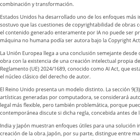
combinación y transformación.
Estados Unidos ha desarrollado uno de los enfoques más infl
sostuvo que las cuestiones de copyrightabilidad de obras co
el contenido generado enteramente por IA no puede ser pr
máquina no humana podía ser autora bajo la Copyright Act
La Unión Europea llega a una conclusión semejante desde otr
obra con la existencia de una creación intelectual propia d
Reglamento (UE) 2024/1689, conocido como AI Act, que establ
el núcleo clásico del derecho de autor.
El Reino Unido presenta un modelo distinto. La sección 9(3)
artísticas generadas por computadora, se considerará autor
legal más flexible, pero también problemática, porque pued
contemporánea discute si dicha regla, concebida antes de l
India y Japón muestran enfoques útiles para una solución 
creación de la obra. Japón, por su parte, distingue entre m