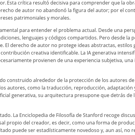
ctor. Esta crítica resultó decisiva para comprender que la o
erecho de autor no abandonó la figura del autor; por el con
ereses patrimoniales y morales.
ndamental para entender el problema actual. Desde una pers
diciones, lenguajes y códigos compartidos. Pero desde la pe
 El derecho de autor no protege ideas abstractas, estilos 
contribución creativa identificable. La IA generativa intensi
esariamente provienen de una experiencia subjetiva, una 
do construido alrededor de la protección de los autores de o
los autores, como la traducción, reproducción, adaptación
ficial generativa, su arquitectura presupone que detrás de 
ltado. La Enciclopedia de Filosofía de Stanford recoge disc
 propio del creador, es decir, como una forma de producció
esultado puede ser estadísticamente novedoso y, aun así, no