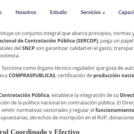
o
Nosotros
Estudio
Servicios
Capaci
tituye un conjunto integral que abarca principios, normas 
acional de Contratación Pública (SERCOP)
, juega un pape
atales del
SNCP
son garantizar calidad en el gasto, transpa
conómica.
e funciona como órgano técnico regulador que goza de auto
nica
COMPRASPUBLICAS
, certificación de
producción naci
Contratación Pública
, establece la integración de su
Direc
ión de la política nacional en contratación pública. El Direc
, emitir normativas sectoriales y regular el
funcionamiento
upuestarias, derechos de inscripción en el RUP, donaciones
rol Coordinado y Efectivo