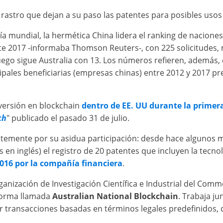
rastro que dejan a su paso las patentes para posibles usos 
a mundial, la hermética China lidera el ranking de naciones
te 2017 -informaba Thomson Reuters-, con 225 solicitudes, m
luego sigue Australia con 13. Los números refieren, además, 
ncipales beneficiarias (empresas chinas) entre 2012 y 2017 
versión en blockchain
dentro de EE. UU durante la primera
ch
" publicado el pasado 31 de julio.
temente por su asidua participación: desde hace algunos mes
 en inglés) el registro de 20 patentes que incluyen la tecn
 2016 por la compañía financiera
.
"Organización de Investigación Científica e Industrial del Com
aforma llamada
Australian National Blockchain
. Trabaja ju
 transacciones basadas en términos legales predefinidos, c