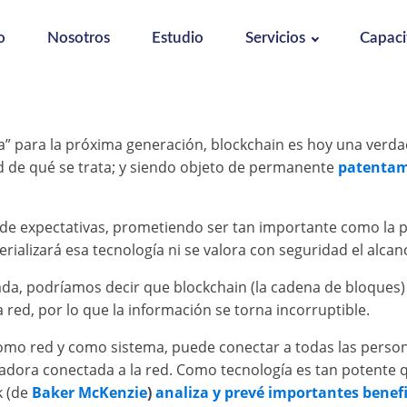
o
Nosotros
Estudio
Servicios
Capaci
” para la próxima generación, blockchain es hoy una verda
d de qué se trata; y siendo objeto de permanente
patentam
e expectativas, prometiendo ser tan importante como la pr
alizará esa tecnología ni se valora con seguridad el alcanc
ada, podríamos decir que blockchain (la cadena de bloques)
ed, por lo que la información se torna incorruptible.
como red y como sistema, puede conectar a todas las person
adora conectada a la red. Como tecnología es tan potente qu
k (de
Baker McKenzie
)
analiza y prevé importantes benefic