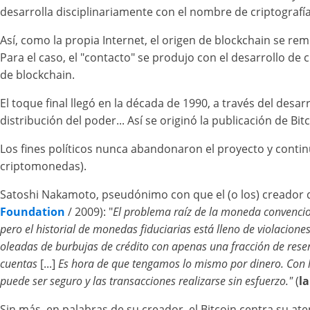
desarrolla disciplinariamente con el nombre de criptografía
Así, como la propia Internet, el origen de blockchain se re
Para el caso, el "contacto" se produjo con el desarrollo de 
de blockchain.
El toque final llegó en la década de 1990, a través del des
distribución del poder... Así se originó la publicación de Bi
Los fines políticos nunca abandonaron el proyecto y continú
criptomonedas).
Satoshi Nakamoto, pseudónimo con que el (o los) creador d
Foundation
/ 2009): "
El problema raíz de la moneda convencio
pero el historial de monedas fiduciarias está lleno de violacione
oleadas de burbujas de crédito con apenas una fracción de rese
cuentas
[...]
Es hora de que tengamos lo mismo por dinero.
Con 
puede ser seguro y las transacciones realizarse sin esfuerzo."
(
l
Sin más, en palabras de su creador, el Bitcoin centra su a