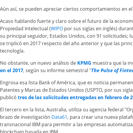
Aún así, se pueden apreciar ciertos comportamientos en el 
Acaso hablando fuerte y claro sobre el futuro de la economí
Propiedad Intelectual (
WIPO
por sus siglas en inglés) duran
su principal seguidor, Estados Unidos, con 91 solicitudes; 
se triplicó en 2017 respecto del año anterior y que las pri
tecnología.
No obstante, un nuevo análisis de
KPMG
muestra que la in
en el 2017
, según su informe semestral "
The Pulse of Finte
Engrosa esa lista Bank of América, que es noticia permanen
Patentes y Marcas de Estados Unidos (USPTO, por sus siglas
publicó
tres de las solicitudes entregadas en febrero de
El tercero en la lista, Australia, utiliza su agencia federal 
brazo de investigación
Data61
, para crear una nueva plat
transnacional IBM para permitir a las empresas automatizar
blockchain basada en IBM.