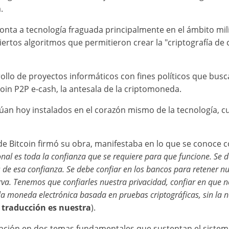
.
monta a tecnología fraguada principalmente en el ámbito mil
ciertos algoritmos que permitieron crear la "criptografía de
arrollo de proyectos informáticos con fines políticos que bu
tcoin P2P e-cash, la antesala de la criptomoneda.
an hoy instalados en el corazón mismo de la tecnología, cual
e Bitcoin firmó su obra, manifestaba en lo que se conoce c
nal es toda la confianza que se requiere para que funcione. Se 
s de esa confianza. Se debe confiar en los bancos para retener nu
rva. Tenemos que confiarles nuestra privacidad, confiar en que 
la moneda electrónica basada en pruebas criptográficas, sin la n
a traducción es nuestra
).
tención en dos temas fundamentales que sustentan el sistem