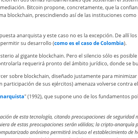
ermediación. Bitcoin propone, concretamente, que la confianz
ema blockchain, prescindiendo así de las instituciones como
apuesta anarquista y este caso no es la excepción. De allí l
permitir su desarrollo (
como es el caso de Colombia
).
sterio al gigante blockchain. Pero el silencio sólo es posi
ntrolarla requerirá pronto del ámbito jurídico, donde se bu
rcer sobre blockchain, diseñado justamente para minimizar e
 participación de sus ejércitos) amenaza volverse contra el
anarquista
" (1992), que supone uno de los fundamentos polí
nación de esta tecnología, citando preocupaciones de seguridad na
era de estas preocupaciones serán válidas; la cripto-anarquía pe
computarizado anónimo permitirá incluso el establecimiento de h