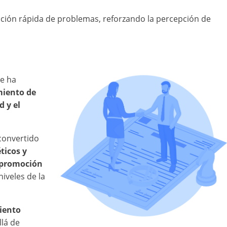
ción rápida de problemas, reforzando la percepción de
e ha
miento de
d y el
 convertido
ticos y
promoción
iveles de la
iento
llá de