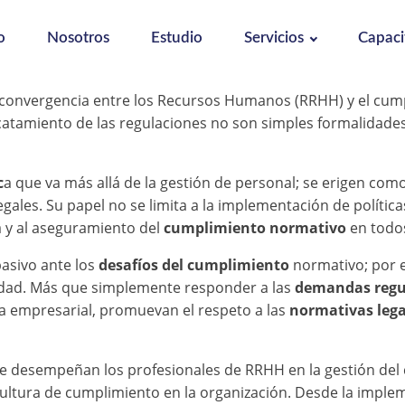
o
Nosotros
Estudio
Servicios
Capaci
convergencia entre los Recursos Humanos (RRHH) y el cump
catamiento de las regulaciones no son simples formalidades, 
c
a que va más allá de la gestión de personal; se erigen com
egales. Su papel no se limita a la implementación de polític
a y al aseguramiento del
cumplimiento normativo
en todos
asivo ante los
desafíos del cumplimiento
normativo; por e
idad. Más que simplemente responder a las
demandas regu
ica empresarial, promuevan el respeto a las
normativas lega
 que desempeñan los profesionales de RRHH en la gestión de
ultura de cumplimiento en la organización. Desde la impl