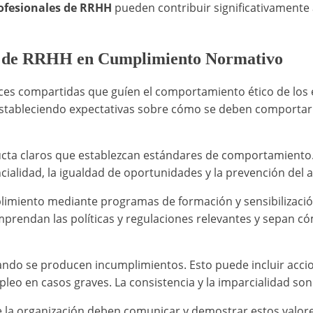
ofesionales de RRHH
pueden contribuir significativamente 
to de RRHH en Cumplimiento Normativo
trices compartidas que guíen el comportamiento ético de los
, estableciendo expectativas sobre cómo se deben comportar
cta claros que establezcan estándares de comportamiento.
ialidad, la igualdad de oportunidades y la prevención del 
limiento mediante programas de formación y sensibilizació
endan las políticas y regulaciones relevantes y sepan cóm
ando se producen incumplimientos. Esto puede incluir accion
pleo en casos graves. La consistencia y la imparcialidad so
de la organización deben comunicar y demostrar estos valor