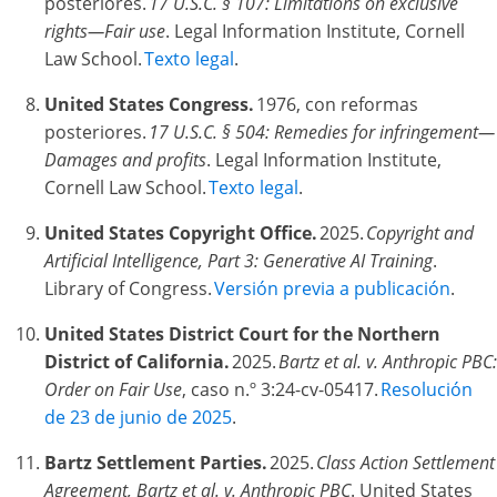
posteriores.
17 U.S.C. § 107: Limitations on exclusive
rights—Fair use
. Legal Information Institute, Cornell
Law School.
Texto legal
.
United States Congress.
1976, con reformas
posteriores.
17 U.S.C. § 504: Remedies for infringement—
Damages and profits
. Legal Information Institute,
Cornell Law School.
Texto legal
.
United States Copyright Office.
2025.
Copyright and
Artificial Intelligence, Part 3: Generative AI Training
.
Library of Congress.
Versión previa a publicación
.
United States District Court for the Northern
District of California.
2025.
Bartz et al. v. Anthropic PBC:
Order on Fair Use
, caso n.º 3:24-cv-05417.
Resolución
de 23 de junio de 2025
.
Bartz Settlement Parties.
2025.
Class Action Settlement
Agreement, Bartz et al. v. Anthropic PBC
. United States