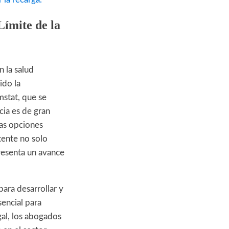
Límite de la
n la salud
ido la
mstat, que se
icia es de gran
cas opciones
tente no solo
resenta un avance
ara desarrollar y
encial para
gal, los abogados