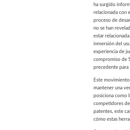
ha surgido infor
relacionada con e
proceso de desarr
no se han revela
estar relacionada
inmersión del usua
experiencia de ju
compromiso de So
precedente para f
Este movimiento 
mantener una ven
posiciona como lí
competidores desa
patentes, este ca
cómo estas herra