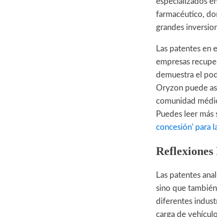
especializados en
farmacéutico, don
grandes inversio
Las patentes en 
empresas recupera
demuestra el pod
Oryzon puede ase
comunidad médica 
Puedes leer más 
concesión' para l
Reflexiones 
Las patentes anal
sino que también 
diferentes indust
carga de vehículo