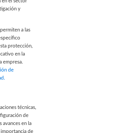
 en el sector
tigación y
permiten a las
específico
sta protección,
cativo en la
la empresa.
ción de
ad.
aciones técnicas,
nfiguración de
s avances en la
a importancia de