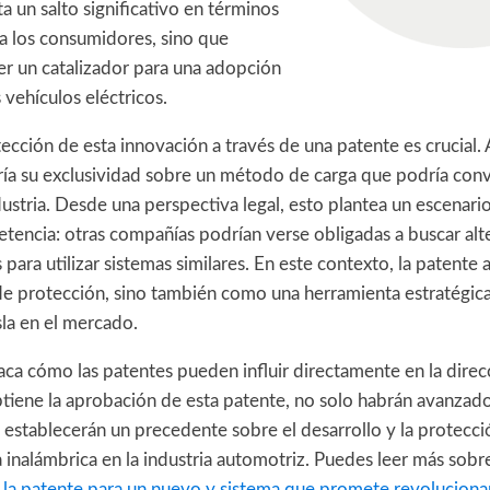
a un salto significativo en términos
ra los consumidores, sino que
er un catalizador para una adopción
 vehículos eléctricos.
otección de esta innovación a través de una patente es crucial. 
ía su exclusividad sobre un método de carga que podría conv
dustria. Desde una perspectiva legal, esto plantea un escenari
tencia: otras compañías podrían verse obligadas a buscar alt
 para utilizar sistemas similares. En este contexto, la patente 
 protección, sino también como una herramienta estratégica
sla en el mercado.
aca cómo las patentes pueden influir directamente en la dire
obtiene la aprobación de esta patente, no solo habrán avanzad
 establecerán un precedente sobre el desarrollo y la protecci
 inalámbrica en la industria automotriz. Puedes leer más sobr
 la patente para un nuevo y sistema que promete revolucionar