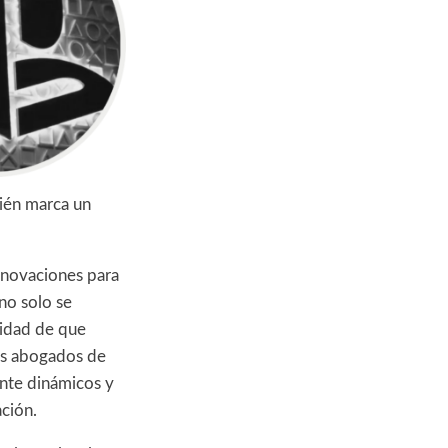
ién marca un
nnovaciones para
no solo se
lidad de que
los abogados de
ente dinámicos y
ción.