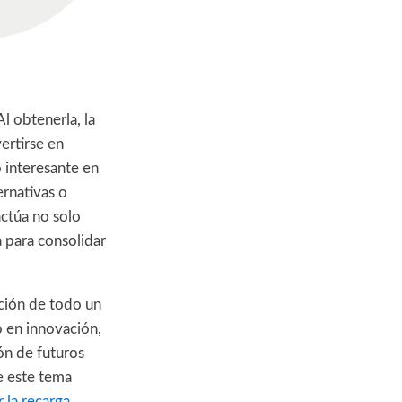
Al obtenerla, la
ertirse en
o interesante en
ernativas o
actúa no solo
 para consolidar
cción de todo un
o en innovación,
ón de futuros
e este tema
 la recarga.