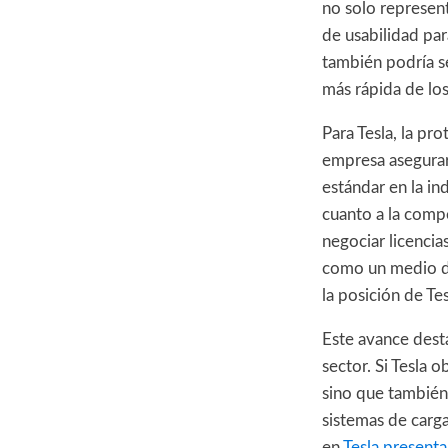
no solo represent
de usabilidad pa
también podría s
más rápida de los
Para Tesla, la pr
empresa asegurar
estándar en la in
cuanto a la compe
negociar licencias
como un medio de
la posición de Te
Este avance dest
sector. Si Tesla 
sino que también
sistemas de carga
en
Tesla presenta