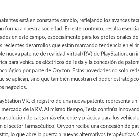
patentes está en constante cambio, reflejando los avances tec
an forma a nuestra sociedad. En este contexto, resulta esencial
dades en este campo, especialmente para los profesionales de
s recientes desarrollos que están marcando tendencia en el á
ble nueva patente de realidad virtual (RV) de PlayStation, un
ica para vehículos eléctricos de Tesla y la concesión de paten
acológico por parte de Oryzon. Estas novedades no solo rede
ue se aplican, sino que también muestran el poder estratégico
os negocios.
layStation VR, el registro de una nueva patente representa un
el mercado de la RV. Al mismo tiempo, Tesla continúa innovand
a solución de carga más eficiente y práctica para los vehículo
en el sector farmacéutico, Oryzon recibe una concesión de pat
at, lo que abre la puerta a nuevas alternativas terapéuticas.