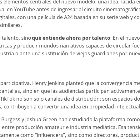
es elementos centrales del nuevo modelo: una idea nacida e
al en YouTube antes de ingresar al circuito cinematográfi
gitales, con una película de A24 basada en su serie web y 
similares.
talento, sino
qué entiende ahora por talento
. En el nuevo
cas y producir mundos narrativos capaces de circular fuera 
stria o ante una sustitución de viejos guardianes por nuevo
participativa. Henry Jenkins planteó que la convergencia me
antallas, sino en que las audiencias participan activamente
 TikTok no son solo canales de distribución: son espacios d
s, contribuyen a convertir una idea en propiedad intelectua
an Burgess y Joshua Green han estudiado la plataforma com
es entre producción amateur e industria mediática. Esa tensi
mente como “influencers”, sino como directores, productor