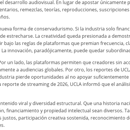
l desarrollo audiovisual. En lugar de apostar únicamente po
tarios, remezclas, teorías, reproducciones, suscripciones 
años.
ueva forma de conservadurismo. Si la industria solo financ
de estrecharse. La creatividad queda presionada a demostra
r bajo las reglas de plataformas que premian frecuencia, cl
. La innovación, paradójicamente, puede quedar subordinad
Por un lado, las plataformas permiten que creadores sin acc
mente a audiencias globales. Por otro, los reportes de UC
industria pierde oportunidades al no apoyar suficientemente a
u reporte de streaming de 2026, UCLA informó que el análisi
contenido viral y diversidad estructural. Que una historia n
ión, financiamiento y propiedad intelectual sean diversos. 
ustos, participación creativa sostenida, reconocimiento de
es.