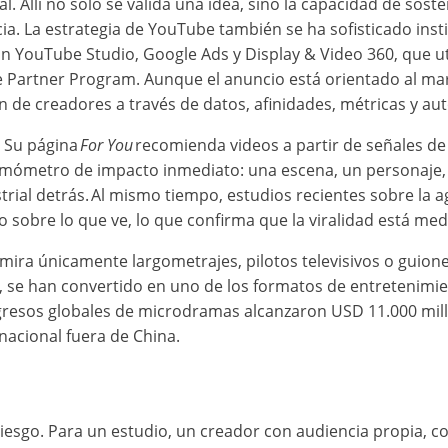
 Allí no solo se valida una idea, sino la capacidad de sost
cia. La estrategia de YouTube también se ha sofisticado ins
n YouTube Studio, Google Ads y Display & Video 360, que ut
 Partner Program. Aunque el anuncio está orientado al mar
ón de creadores a través de datos, afinidades, métricas y a
. Su página
For You
recomienda videos a partir de señales de
ermómetro de impacto inmediato: una escena, un personaje,
trial detrás. Al mismo tiempo, estudios recientes sobre la a
io sobre lo que ve, lo que confirma que la viralidad está m
ira únicamente largometrajes, pilotos televisivos o guione
 se han convertido en uno de los formatos de entretenimie
gresos globales de microdramas alcanzaron USD 11.000 millo
nacional fuera de China.
 riesgo. Para un estudio, un creador con audiencia propia, 