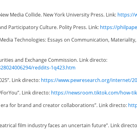
ew Media Collide. New York University Press. Link:
https://
d Participatory Culture. Polity Press. Link:
https://philpap
n Media Technologies: Essays on Communication, Materiality, 
curities and Exchange Commission. Link directo:
828024006294/reddits-1q423.htm
25”. Link directo:
https://www.pewresearch.org/internet/2
orYou”. Link directo:
https://newsroom.tiktok.com/how-ti
ra for brand and creator collaborations”. Link directo:
htt
atrical film industry faces an uncertain future”. Link direct