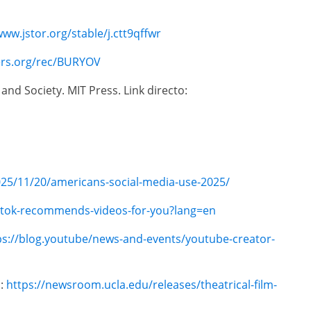
www.jstor.org/stable/j.ctt9qffwr
ers.org/rec/BURYOV
and Society. MIT Press. Link directo:
025/11/20/americans-social-media-use-2025/
ktok-recommends-videos-for-you?lang=en
ps://blog.youtube/news-and-events/youtube-creator-
o:
https://newsroom.ucla.edu/releases/theatrical-film-