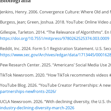
Bibliografía
Jenkins, Henry. 2006. Convergence Culture: Where Old and N
Burgess, Jean; Green, Joshua. 2018. YouTube: Online Video an
Gillespie, Tarleton. 2014. “The Relevance of Algorithms”. E
https://doi.org/10.7551/mitpress/9780262525374.003.0009
Reddit, Inc. 2024. Form S-1 Registration Statement. U.S. Se
https://www.sec.gov/Archives/edgar/data/1713445/000162
Pew Research Center. 2025. “Americans’ Social Media Use 20
TikTok Newsroom. 2020. “How TikTok recommends videos #F
YouTube Blog. 2026. “YouTube Creator Partnerships: A new e
partnerships-newfronts-2026/
UCLA Newsroom. 2026. “With declining diversity, the U.S. the
industry-declining-diversity-march-2026